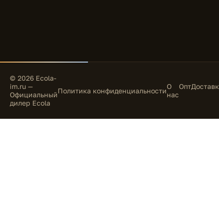
© 2026 Ecola-
im.ru —
О
Опт
Доставк
Политика конфиденциальности
Официальный
нас
дилер Ecola