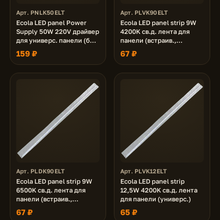
Арт. PNLK50ELT
Арт. PLVK90ELT
Ecola LED panel Power
Ecola LED panel strip 9W
Supply 50W 220V драйвер
4200K св.д. лента для
для универс. панели (без
панели (встраив.,
ступеньки - PN*K50ELC)
универс.)
159 ₽
67 ₽
Арт. PLDK90ELT
Арт. PLVK12ELT
Ecola LED panel strip 9W
Ecola LED panel strip
6500K св.д. лента для
12,5W 4200K св.д. лента
панели (встраив.,
для панели (универс.)
универс.)
67 ₽
65 ₽