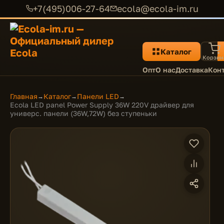
+7(495)006-27-64
ecola@ecola-im.ru
Каталог
Корзин
Опт
О нас
Доставка
Кон
Главная
Каталог
Панели LED
→
→
→
Ecola LED panel Power Supply 36W 220V драйвер для
универс. панели (36W,72W) без ступеньки