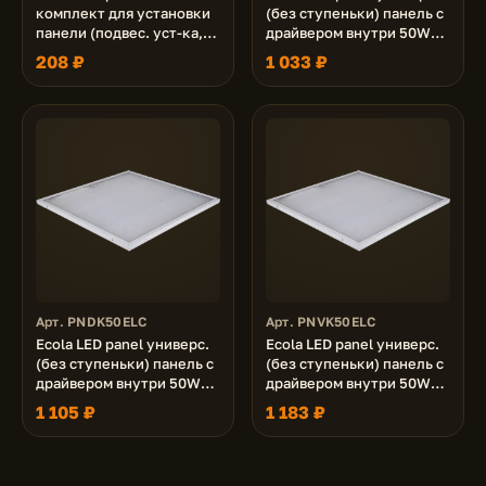
комплект для установки
(без ступеньки) панель с
панели (подвес. уст-ка,
драйвером внутри 50W
тросы 1м)
220V 6500K Призма
208 ₽
1 033 ₽
1195x180x19
Арт. PNDK50ELC
Арт. PNVK50ELC
Ecola LED panel универс.
Ecola LED panel универс.
(без ступеньки) панель с
(без ступеньки) панель с
драйвером внутри 50W
драйвером внутри 50W
220V 6500K Призма
220V 4200K Призма
1 105 ₽
1 183 ₽
595x595x19
595x595x19