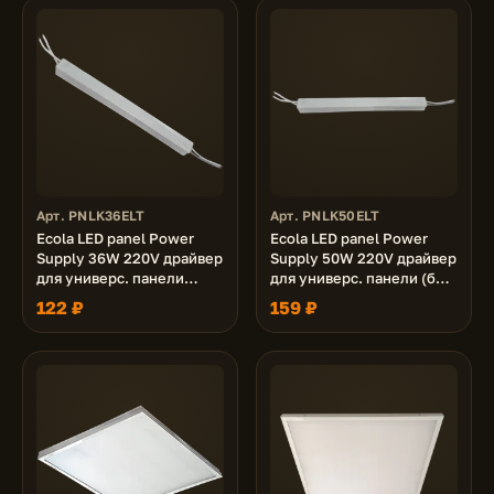
Арт. PNLK36ELT
Арт. PNLK50ELT
Ecola LED panel Power
Ecola LED panel Power
Supply 36W 220V драйвер
Supply 50W 220V драйвер
для универс. панели
для универс. панели (без
(36W,72W) без ступеньки
ступеньки - PN*K50ELC)
122 ₽
159 ₽