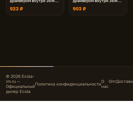
драйвером внутри 36W
драйвером внутри 36W
220V 4200K Призма
220V 4200K Матовая
923 ₽
903 ₽
595x595x19
595x595x19
© 2026 Ecola-
im.ru —
О
Опт
Доставк
Политика конфиденциальности
Официальный
нас
дилер Ecola