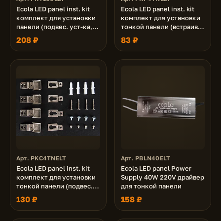
Ecola LED panel inst. kit
Ecola LED panel inst. kit
комплект для установки
комплект для установки
панели (подвес. уст-ка,
тонкой панели (встраив.
тросы 1м)
уст-ка, пружины)
208 ₽
83 ₽
Арт. PKC4TNELT
Арт. PBLN40ELT
Ecola LED panel inst. kit
Ecola LED panel Power
комплект для установки
Supply 40W 220V драйвер
тонкой панели (подвес.
для тонкой панели
уст-ка, уголки)
130 ₽
158 ₽