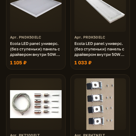
Арт. PNDK50ELC
Арт. PRDK50ELC
Ecola LED panel универс.
Ecola LED panel универс.
(без ступеньки) панель с
(без ступеньки) панель с
драйвером внутри 50W
драйвером внутри 50W
220V 6500K Призма
220V 6500K Призма
1 105 ₽
1 033 ₽
595x595x19
1195x180x19
Арт. PKT100ELT
Арт. PKP4TNELT