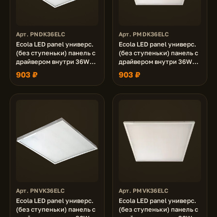
Арт. PNDK36ELC
Арт. PMDK36ELC
Ecola LED panel универс.
Ecola LED panel универс.
(без ступеньки) панель с
(без ступеньки) панель с
драйвером внутри 36W
драйвером внутри 36W
220V 6500K Призма
220V 6500K Матовая
903 ₽
903 ₽
595x595x19
595x595x19
Арт. PNVK36ELC
Арт. PMVK36ELC
Ecola LED panel универс.
Ecola LED panel универс.
(без ступеньки) панель с
(без ступеньки) панель с