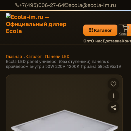
+7(495)006-27-64
ecola@ecola-im.ru
Каталог
Корзин
Опт
О нас
Доставка
Кон
Главная
Каталог
Панели LED
→
→
→
Ecola LED panel универс. (без ступеньки) панель с
драйвером внутри 50W 220V 4200K Призма 595x595x19