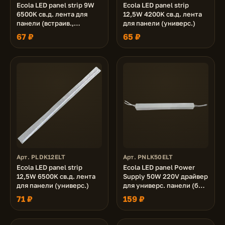
Ecola LED panel strip 9W
Ecola LED panel strip
6500K св.д. лента для
12,5W 4200K св.д. лента
панели (встраив.,
для панели (универс.)
универс.)
67 ₽
65 ₽
Арт. PLDK12ELT
Арт. PNLK50ELT
Ecola LED panel strip
Ecola LED panel Power
12,5W 6500K св.д. лента
Supply 50W 220V драйвер
для панели (универс.)
для универс. панели (без
ступеньки - PN*K50ELC)
71 ₽
159 ₽