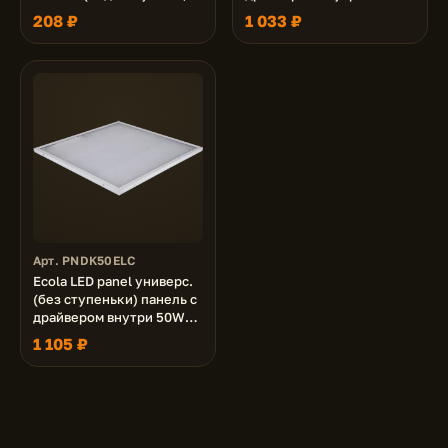
тросы 1м)
220V 6500K Призма
208 ₽
1 033 ₽
1195x180x19
Арт. PNDK50ELC
Ecola LED panel универс.
(без ступеньки) панель с
драйвером внутри 50W
220V 6500K Призма
1 105 ₽
595x595x19