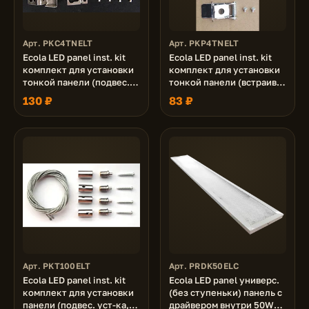
Арт. PKC4TNELT
Арт. PKP4TNELT
Ecola LED panel inst. kit
Ecola LED panel inst. kit
комплект для установки
комплект для установки
тонкой панели (подвес.
тонкой панели (встраив.
уст-ка, уголки)
уст-ка, пружины)
130 ₽
83 ₽
Арт. PKT100ELT
Арт. PRDK50ELC
Ecola LED panel inst. kit
Ecola LED panel универс.
комплект для установки
(без ступеньки) панель с
панели (подвес. уст-ка,
драйвером внутри 50W