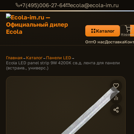
+7(495)006-27-64
ecola@ecola-im.ru
Каталог
Корзин
Опт
О нас
Доставка
Кон
Главная
Каталог
Панели LED
→
→
→
Ecola LED panel strip 9W 4200K св.д. лента для панели
(встраив., универс.)