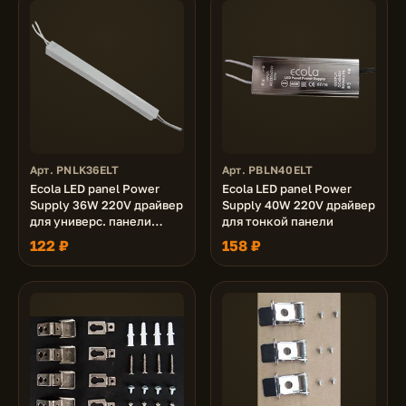
Арт. PNLK36ELT
Арт. PBLN40ELT
Ecola LED panel Power
Ecola LED panel Power
Supply 36W 220V драйвер
Supply 40W 220V драйвер
для универс. панели
для тонкой панели
(36W,72W) без ступеньки
122 ₽
158 ₽