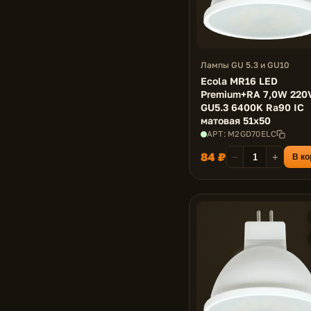
Лампы GU 5.3 и GU10
Ecola MR16 LED
Premium+RA 7,0W 220
GU5.3 6400K Ra90 IC
матовая 51x50
АРТ: M2GD70ELC
84 ₽
−
+
В ко