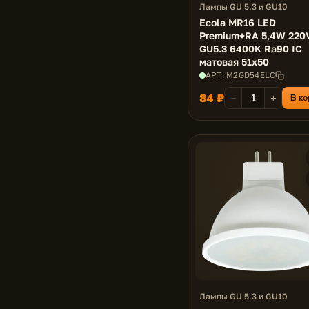
Лампы GU 5.3 и GU10
Ecola MR16 LED
Premium+RA 5,4W 220
GU5.3 6400K Ra90 IC
матовая 51x50
АРТ: M2GD54ELC
84 ₽
−
+
В ко
Лампы GU 5.3 и GU10