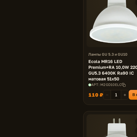
Лампы GU 5.3 и GU10
Ecola MR16 LED
Premium+RA 10,0W 22
GU5.3 6400K Ra90 IC
матовая 51x50
АРТ: M2GD10ELC
110 ₽
−
+
В 