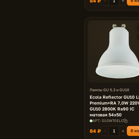
84 ₽
−
+
В ко
Лампы GU 5.3 и GU10
Ecola Reflector GU10 
Premium+RA 7,0W 220
GU10 2800K Ra90 IC
матовая 54x50
АРТ: G1GW70ELC
84 ₽
−
+
В ко