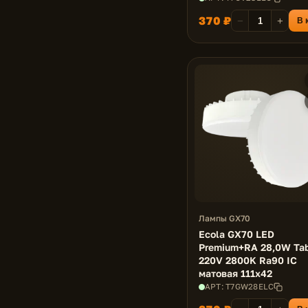
370 ₽
−
+
В 
Лампы GX70
Ecola GX70 LED
Premium+RA 28,0W Tab
220V 2800K Ra90 IC
матовая 111x42
АРТ: T7GW28ELC