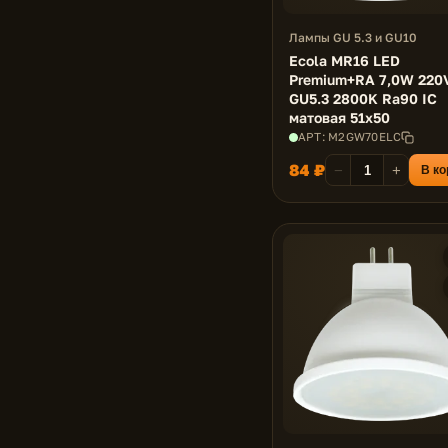
Лампы GU 5.3 и GU10
Ecola MR16 LED
Premium+RA 7,0W 220
GU5.3 2800K Ra90 IC
матовая 51x50
АРТ: M2GW70ELC
84 ₽
−
+
В ко