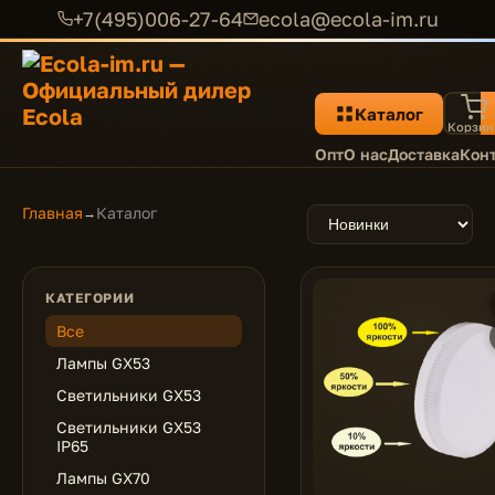
+7(495)006-27-64
ecola@ecola-im.ru
Каталог
Корзин
Опт
О нас
Доставка
Кон
Главная
Каталог
→
КАТЕГОРИИ
Все
Лампы GX53
Светильники GX53
Светильники GX53
IP65
Лампы GX70