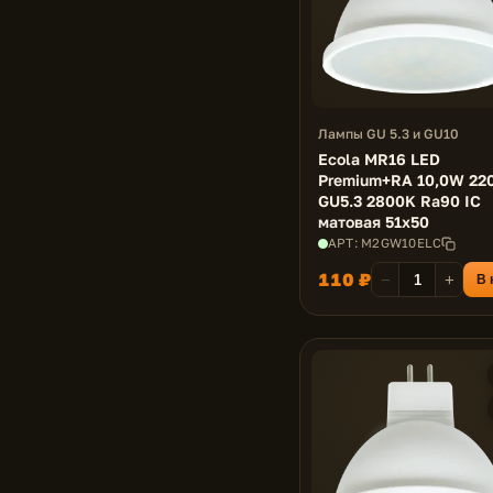
Лампы GU 5.3 и GU10
Ecola MR16 LED
Premium+RA 10,0W 22
GU5.3 2800K Ra90 IC
матовая 51x50
АРТ: M2GW10ELC
110 ₽
−
+
В 