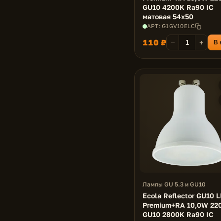
GU10 4200K Ra90 IC
матовая 54x50
АРТ: G1GV10ELC
110 ₽
−
+
В 
Лампы GU 5.3 и GU10
Ecola Reflector GU10 
Premium+RA 10,0W 22
GU10 2800K Ra90 IC