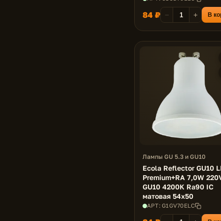
84 ₽
−
+
В ко
Лампы GU 5.3 и GU10
Ecola Reflector GU10 
Premium+RA 7,0W 220
GU10 4200K Ra90 IC
матовая 54x50
АРТ: G1GV70ELC