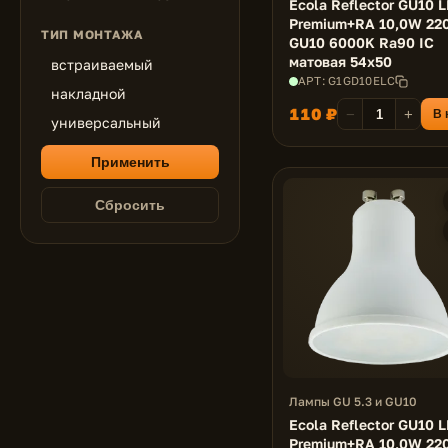
Ecola Reflector GU10 
Premium+RA 10,0W 22
ТИП МОНТАЖА
GU10 6000K Ra90 IC
матовая 54x50
встраиваемый
АРТ: G1GD10ELC
накладной
110 ₽
−
+
В 
универсальный
Применить
Сбросить
Лампы GU 5.3 и GU10
Ecola Reflector GU10 
Premium+RA 10,0W 22