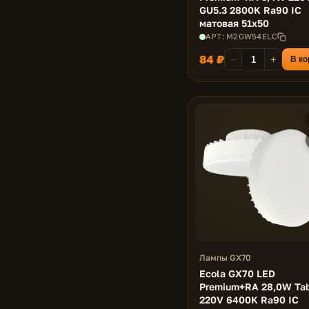
GU5.3 2800K Ra90 IC
матовая 51x50
АРТ: M2GW54ELC
84 ₽
−
+
В ко
Лампы GX70
Ecola GX70 LED
Premium+RA 28,0W Tab
220V 6400K Ra90 IC