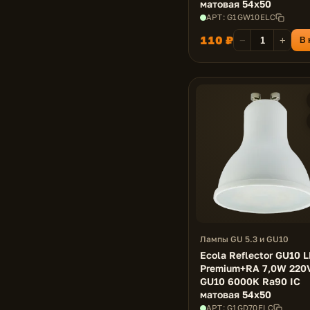
матовая 54x50
АРТ: G1GW10ELC
110 ₽
−
+
В 
Лампы GU 5.3 и GU10
Ecola Reflector GU10 
Premium+RA 7,0W 220
GU10 6000K Ra90 IC
матовая 54x50
АРТ: G1GD70ELC