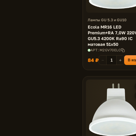
Лампы GU 5.3 и GU10
Ecola MR16 LED
Premium+RA 7,0W 220
GU5.3 4200K Ra90 IC
матовая 51x50
АРТ: M2GV70ELC
84 ₽
−
+
В ко