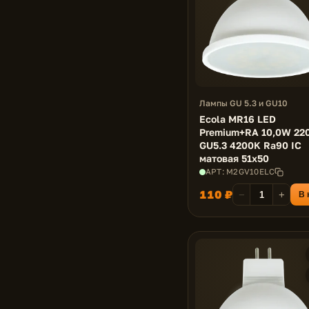
Лампы GU 5.3 и GU10
Ecola MR16 LED
Premium+RA 10,0W 22
GU5.3 4200K Ra90 IC
матовая 51x50
АРТ: M2GV10ELC
110 ₽
−
+
В 