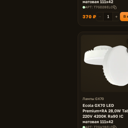
матовая 111x42
АРТ: T7GD28ELC
370 ₽
−
+
В 
Лампы GX70
Ecola GX70 LED
Premium+RA 28,0W Tab
220V 4200K Ra90 IC
матовая 111x42
АРТ: T7GV28ELC