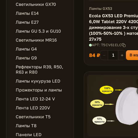
Светильники GX70
Лампы GX53
Лампы E14
Ecola GX53 LED Premi
6,0W Tablet 220V 420
Лампы E27
диммирование 3-х сту
Лампы GU 5.3 и GU10
(100%-50%-10% ) мато
27x75
Светильники MR16
АРТ: T5CV61ELC
Лампы G4
84 ₽
−
+
В ко
Лампы G9
Рефлекторы R39, R50,
R63 и R80
Лампы кукуруза LED
Прожекторы и лампы
Лента LED 12-24 V
Лента LED 220V
Светильники T5
Лампы T8
Панели LED