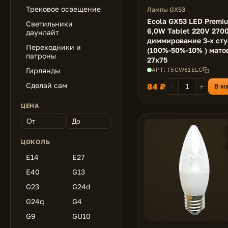
Трековое освещение
Лампы GX53
Ecola GX53 LED Premi
Светильники
6,0W Tablet 220V 270
даунлайт
диммирование 3-х сту
Переходники и
(100%-50%-10% ) мато
патроны
27x75
Гирлянды
АРТ: T5CW61ELC
Сделай сам
84 ₽
−
+
В ко
ЦЕНА
ЦОКОЛЬ
E14
E27
E40
G13
G23
G24d
G24q
G4
G9
GU10