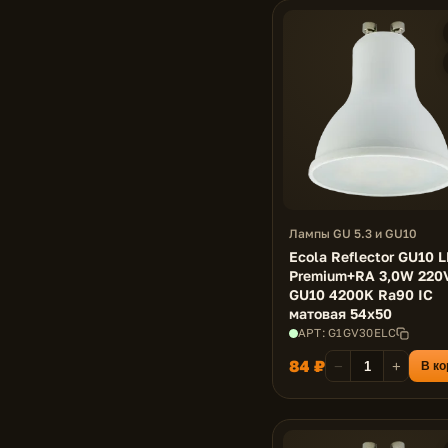
Лампы GU 5.3 и GU10
Ecola Reflector GU10 
Premium+RA 3,0W 220
GU10 4200K Ra90 IC
матовая 54x50
АРТ: G1GV30ELC
84 ₽
−
+
В ко