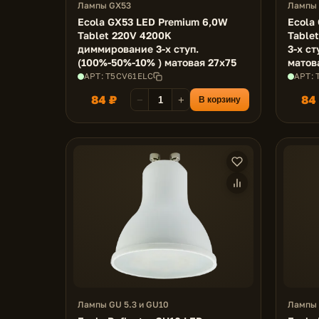
Лампы GX53
Лампы
Ecola GX53 LED Premium 6,0W
Ecola
Tablet 220V 4200K
Table
диммирование 3-х ступ.
3-х ст
(100%-50%-10% ) матовая 27x75
матов
АРТ: T5CV61ELC
АРТ:
84 ₽
84
−
+
В корзину
Лампы GU 5.3 и GU10
Лампы 