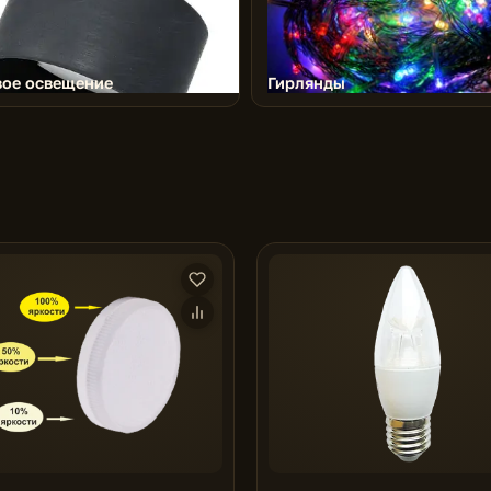
вое освещение
Гирлянды