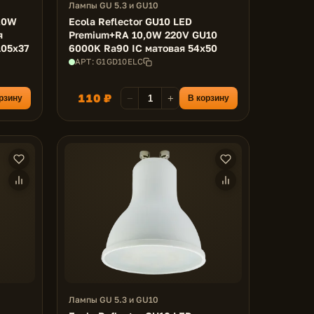
Лампы GU 5.3 и GU10
8,0W
Ecola Reflector GU10 LED
я
Premium+RA 10,0W 220V GU10
105x37
6000K Ra90 IC матовая 54x50
АРТ: G1GD10ELC
110 ₽
−
+
рзину
В корзину
Лампы GU 5.3 и GU10