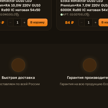
Reflector GU10 LED
Ecola Reflector GU10 LED
um+RA 10,0W 220V GU10
Premium+RA 7,0W 220V GU1
 Ra90 IC матовая 54x50
6000K Ra90 IC матовая 54x
 G1GW10ELC
АРТ: G1GD70ELC
 ₽
84 ₽
−
+
−
+
В корзину
В ко
Быстрая доставка
Гарантия производит
оставляем по всей России
Гарантия на всю продукцию Eco