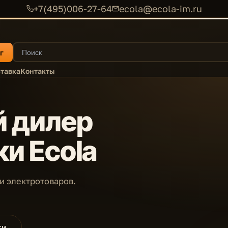
+7(495)006-27-64
ecola@ecola-im.ru
г
тавка
Контакты
 дилер
и Ecola
и электротоваров.
ки