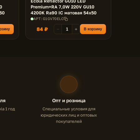
Ecola Reflector GU10 LED
0
Premium+RA 7,0W 220V GU10
50
4200K Ra90 IC матовая 54x50
АРТ: G1GV70ELC
84 ₽
−
+
рзину
В корзину
еля
Опт и розница
la 1 год
Специальные условия для
юридических лиц и оптовых
покупателей