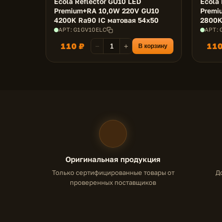
Ecola Reflector GU10 LED
Ecola 
Premium+RA 10,0W 220V GU10
Premi
4200K Ra90 IC матовая 54x50
2800K
АРТ: G1GV10ELC
АРТ:
110 ₽
110
−
+
В корзину
Оригинальная продукция
Только сертифицированные товары от
Д
проверенных поставщиков