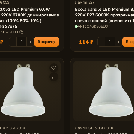
 GX53
Лампы E27
 GX53 LED Premium 6,0W
Ecola candle LED Premium 
t 220V 2700K диммирование
220V E27 6000K прозрачна
уп. (100%-50%-10% )
свеча с линзой (композит) 
ая 27x75
АРТ: C7QD80ELC
 T5CW61ELC
 ₽
114 ₽
−
+
−
+
В корзину
В ко
GU 5.3 и GU10
Лампы GU 5.3 и GU10