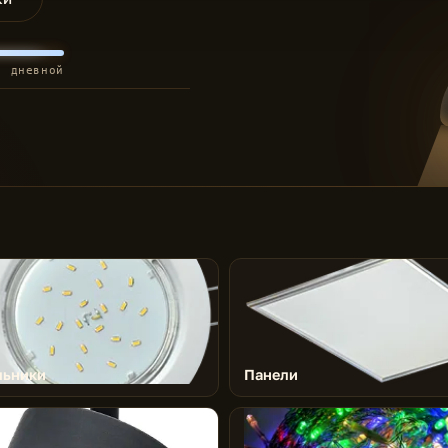
· дневной
льники
Панели