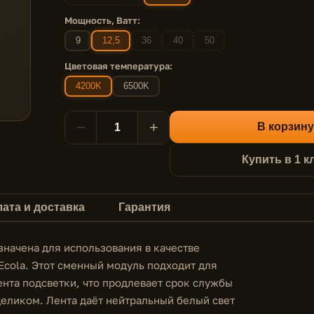
Мощность, Ватт:
9
12,5
36
40
50
Цветовая температура:
4200K
6500K
−
+
В корзину
Купить в 1 к
ата и доставка
Гарантия
значена для использования в качестве
Ecola. Этот сменный модуль подходит для
нта подсветки, что продлевает срок службы
целиком. Лента даёт нейтральный белый свет