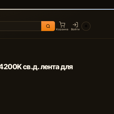
☀️
Корзина
Войти
 4200K св.д. лента для