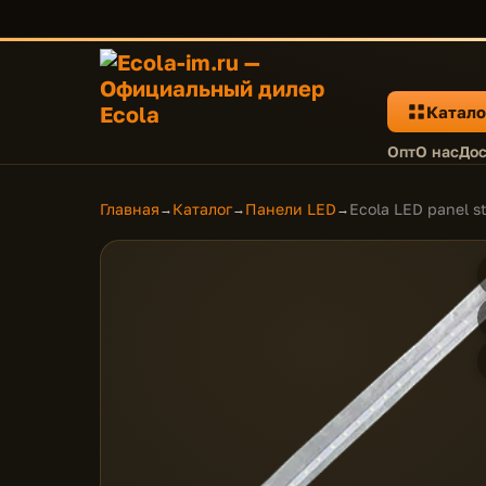
Катало
Опт
О нас
Дос
Главная
Каталог
Панели LED
Ecola LED panel s
→
→
→