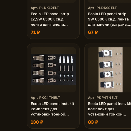
Арт. PLDK12ELT
Арт. PLDK90ELT
Ecola LED panel strip
Ecola LED panel strip
12,5W 6500K св.д.
9W 6500K св.д. лента
лента для панели
для панели (встраив.,
(универс.)
универс.)
71 ₽
67 ₽
Арт. PKC4TNELT
Арт. PKP4TNELT
Ecola LED panel inst. kit
Ecola LED panel inst. ki
комплект для
комплект для
установки тонкой
установки тонкой
панели (подвес. уст-ка,
панели (встраив. уст-
130 ₽
83 ₽
уголки)
ка, пружины)