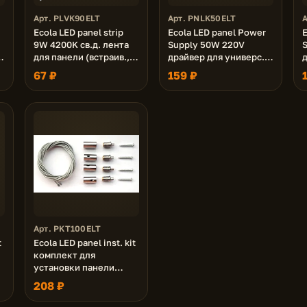
Арт. PLVK90ELT
Арт. PNLK50ELT
Ecola LED panel strip
Ecola LED panel Power
E
9W 4200K св.д. лента
Supply 50W 220V
для панели (встраив.,
драйвер для универс.
универс.)
панели (без ступеньки
67 ₽
159 ₽
- PN*K50ELC)
Арт. PKT100ELT
t
Ecola LED panel inst. kit
комплект для
установки панели
(подвес. уст-ка, тросы
208 ₽
1м)