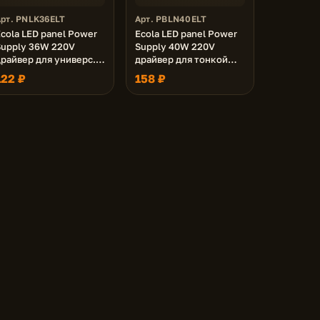
Арт. PNLK36ELT
Арт. PBLN40ELT
cola LED panel Power
Ecola LED panel Power
Supply 36W 220V
Supply 40W 220V
драйвер для универс.
драйвер для тонкой
панели (36W,72W) без
панели
122 ₽
158 ₽
ступеньки