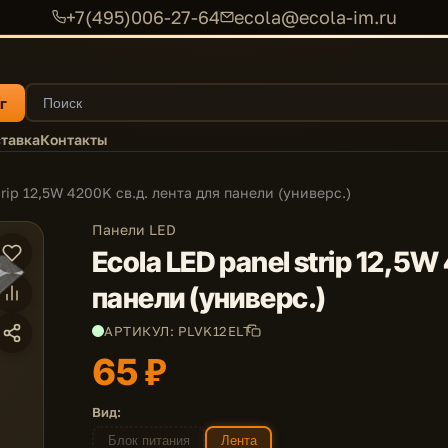
+7(495)006-27-64
ecola@ecola-im.ru
г
тавка
Контакты
trip 12,5W 4200K св.д. лента для панели (универс.)
Панели LED
Ecola LED panel strip 12,5W
панели (универс.)
АРТИКУЛ: PLVK12ELT
65 ₽
Вид:
Блок питания
Лента