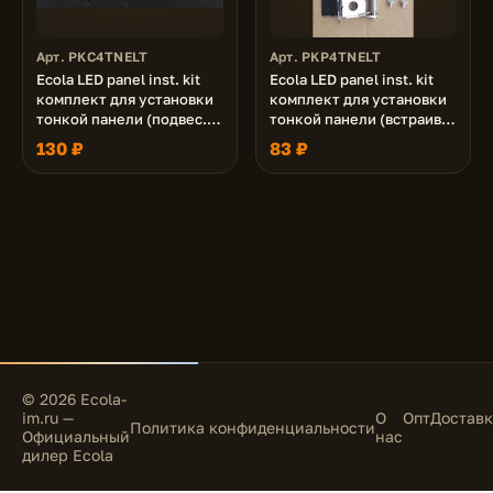
Арт. PKC4TNELT
Арт. PKP4TNELT
Ecola LED panel inst. kit
Ecola LED panel inst. kit
комплект для установки
комплект для установки
тонкой панели (подвес.
тонкой панели (встраив.
уст-ка, уголки)
уст-ка, пружины)
130 ₽
83 ₽
© 2026 Ecola-
im.ru —
О
Опт
Доставк
Политика конфиденциальности
Официальный
нас
дилер Ecola