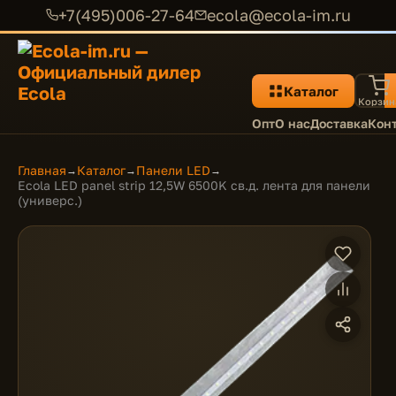
+7(495)006-27-64
ecola@ecola-im.ru
Каталог
Корзин
Опт
О нас
Доставка
Кон
Главная
Каталог
Панели LED
→
→
→
Ecola LED panel strip 12,5W 6500K св.д. лента для панели
(универс.)