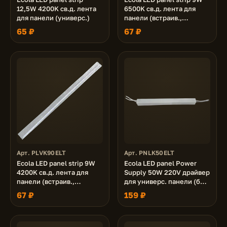
12,5W 4200K св.д. лента
6500K св.д. лента для
для панели (универс.)
панели (встраив.,
универс.)
65 ₽
67 ₽
Арт. PLVK90ELT
Арт. PNLK50ELT
Ecola LED panel strip 9W
Ecola LED panel Power
4200K св.д. лента для
Supply 50W 220V драйвер
панели (встраив.,
для универс. панели (без
универс.)
ступеньки - PN*K50ELC)
67 ₽
159 ₽