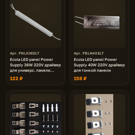
Арт. PNLK36ELT
Арт. PBLN40ELT
Ecola LED panel Power
Ecola LED panel Power
Supply 36W 220V драйвер
Supply 40W 220V драйвер
для универс. панели
для тонкой панели
(36W,72W) без ступеньки
122 ₽
158 ₽