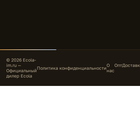
© 2026 Ecola-
im.ru —
О
Опт
Доставк
Политика конфиденциальности
Официальный
нас
дилер Ecola