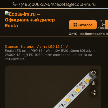
+7(495)006-27-64
ecola@ecola-im.ru
Каталог
Корзин
Опт
О нас
Доставка
Кон
Главная
Каталог
Лента LED 12-24 V
→
→
→
Ecola LED strip PRO 14.4W/m 12V IP20 10mm 60Led/m
2800K 18Lm/LED 1080Lm/m светодиодная лента на
катушке 5м.