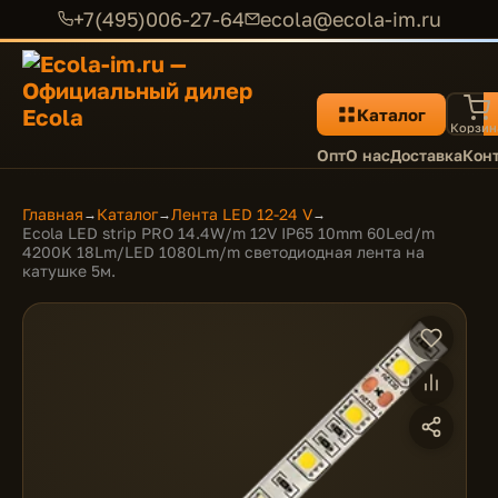
+7(495)006-27-64
ecola@ecola-im.ru
Каталог
Корзин
Опт
О нас
Доставка
Кон
Главная
Каталог
Лента LED 12-24 V
→
→
→
Ecola LED strip PRO 14.4W/m 12V IP65 10mm 60Led/m
4200K 18Lm/LED 1080Lm/m светодиодная лента на
катушке 5м.