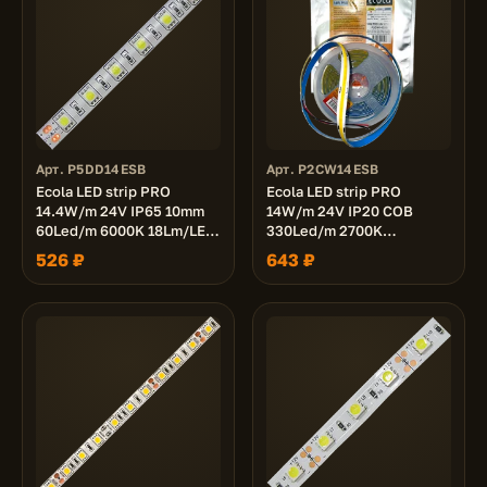
Арт. P5DD14ESB
Арт. P2CW14ESB
Ecola LED strip PRO
Ecola LED strip PRO
14.4W/m 24V IP65 10mm
14W/m 24V IP20 COB
60Led/m 6000K 18Lm/LED
330Led/m 2700K
1080Lm/m светодиодная
1400Lm/m светодиодная
526 ₽
643 ₽
лента на катушке 5м.
лента на катушке 5м.