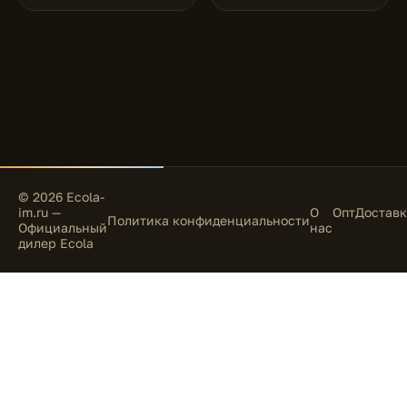
© 2026 Ecola-
im.ru —
О
Опт
Доставк
Политика конфиденциальности
Официальный
нас
дилер Ecola