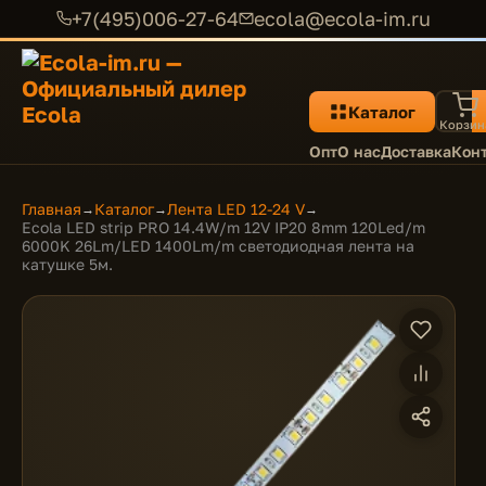
+7(495)006-27-64
ecola@ecola-im.ru
Каталог
Корзин
Опт
О нас
Доставка
Кон
Главная
Каталог
Лента LED 12-24 V
→
→
→
Ecola LED strip PRO 14.4W/m 12V IP20 8mm 120Led/m
6000K 26Lm/LED 1400Lm/m светодиодная лента на
катушке 5м.