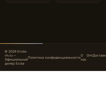
© 2026 Ecola-
im.ru —
О
Опт
Доставк
Политика конфиденциальности
Официальный
нас
дилер Ecola