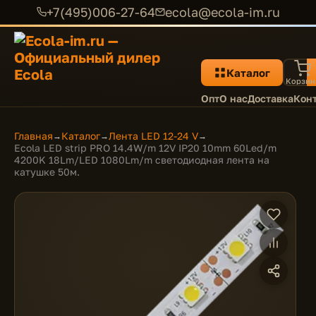
+7(495)006-27-64
ecola@ecola-im.ru
Каталог
Корзин
Опт
О нас
Доставка
Кон
Главная
Каталог
Лента LED 12-24 V
→
→
→
Ecola LED strip PRO 14.4W/m 12V IP20 10mm 60Led/m
4200K 18Lm/LED 1080Lm/m светодиодная лента на
катушке 50м.