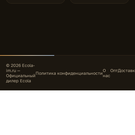
© 2026 Ecola-
im.ru —
О
Опт
Доставк
Политика конфиденциальности
Официальный
нас
дилер Ecola