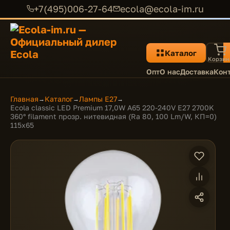
+7(495)006-27-64
ecola@ecola-im.ru
Каталог
Корзин
Опт
О нас
Доставка
Кон
Главная
Каталог
Лампы E27
→
→
→
Ecola classic LED Premium 17,0W A65 220-240V E27 2700K
360° filament прозр. нитевидная (Ra 80, 100 Lm/W, КП=0)
115x65