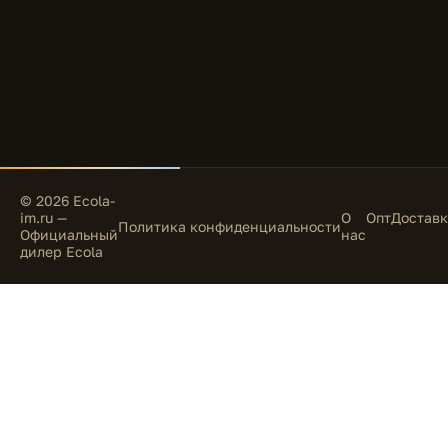
© 2026 Ecola-
im.ru —
О
Опт
Доставк
Политика конфиденциальности
Официальный
нас
дилер Ecola