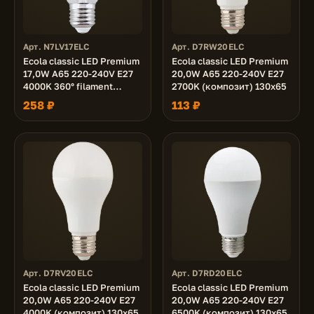
Арт. N7LV17ELC
Арт. D7RW20ELC
Ecola classic LED Premium
Ecola classic LED Premium
17,0W A65 220-240V E27
20,0W A65 220-240V E27
4000K 360° filament
2700K (композит) 130x65
прозр. нитевидная (Ra 80,
258 ₽
113 ₽
100 Lm/W, КП=0) 115x65
Арт. D7RV20ELC
Арт. D7RD20ELC
Ecola classic LED Premium
Ecola classic LED Premium
20,0W A65 220-240V E27
20,0W A65 220-240V E27
4000K (композит) 130x65
6500K (композит) 130x65