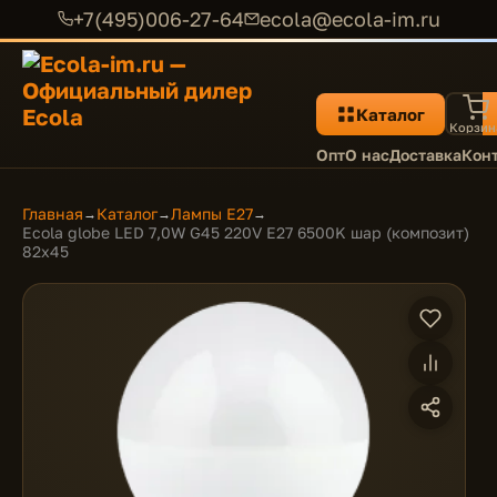
+7(495)006-27-64
ecola@ecola-im.ru
Каталог
Корзин
Опт
О нас
Доставка
Кон
Главная
Каталог
Лампы E27
→
→
→
Ecola globe LED 7,0W G45 220V E27 6500K шар (композит)
82x45