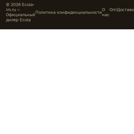
© 2026 Ecola-
im.ru —
О
Опт
Доставк
Политика конфиденциальности
Официальный
нас
дилер Ecola