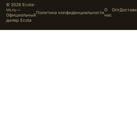
© 2026 Ecola-
im.ru —
О
Опт
Доставк
Политика конфиденциальности
Официальный
нас
дилер Ecola