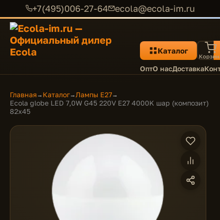
+7(495)006-27-64
ecola@ecola-im.ru
Каталог
Корзин
Опт
О нас
Доставка
Кон
Главная
Каталог
Лампы E27
→
→
→
Ecola globe LED 7,0W G45 220V E27 4000K шар (композит)
82x45