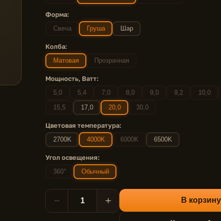
Форма:
Свеча
Груша
Шар
Колба:
Матовая
Прозрачная
Мощность, Ватт:
5,0
5,4
7,0
8,0
9,0
9,2
10,0
15,5
17,0
20,0
30,0
Цветовая температура:
2700K
4000K
6000K
6500K
Угол освещения:
360°
Обычный
−
+
В корзину