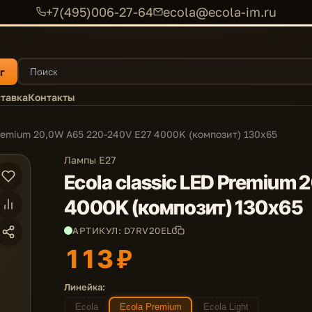
+7(495)006-27-64
ecola@ecola-im.ru
г
тавка
Контакты
Premium 20,0W A65 220-240V E27 4000K (композит) 130x65
Лампы E27
Ecola classic LED Premium
4000K (композит) 130x65
АРТИКУЛ: D7RV20ELC
113 ₽
Линейка:
Ecola
Ecola Premium
Ecola Light