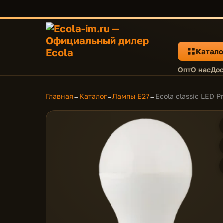
Катало
Опт
О нас
Дос
Главная
Каталог
Лампы E27
Ecola classic LED 
→
→
→