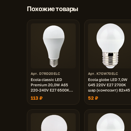
Похожие товары
Арт. D7RD20ELC
Арт. K7GW70ELC
Ecola classic LED
Ecola globe LED 7,0W
Premium 20,0W A65
G45 220V E27 2700K
220-240V E27 6500K
шар (композит) 82x45
(композит) 130x65
113 ₽
52 ₽