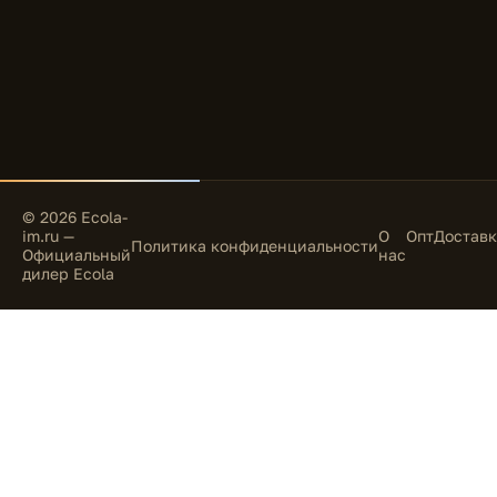
© 2026 Ecola-
im.ru —
О
Опт
Доставк
Политика конфиденциальности
Официальный
нас
дилер Ecola