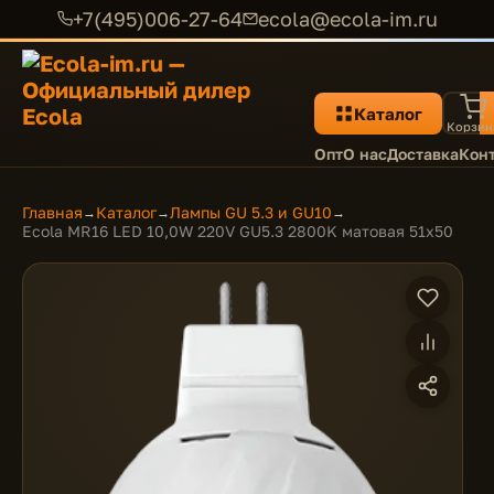
+7(495)006-27-64
ecola@ecola-im.ru
Каталог
Корзин
Опт
О нас
Доставка
Кон
Главная
Каталог
Лампы GU 5.3 и GU10
→
→
→
Ecola MR16 LED 10,0W 220V GU5.3 2800K матовая 51x50