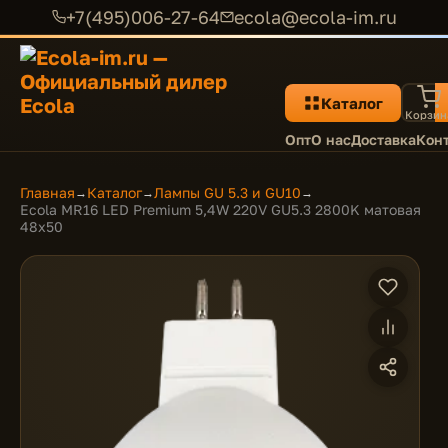
+7(495)006-27-64
ecola@ecola-im.ru
Каталог
Корзин
Опт
О нас
Доставка
Кон
Главная
Каталог
Лампы GU 5.3 и GU10
→
→
→
Ecola MR16 LED Premium 5,4W 220V GU5.3 2800K матовая
48x50