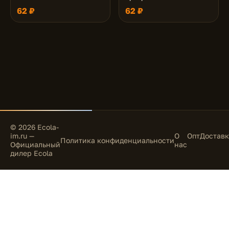
62 ₽
62 ₽
© 2026 Ecola-
im.ru —
О
Опт
Доставк
Политика конфиденциальности
Официальный
нас
дилер Ecola