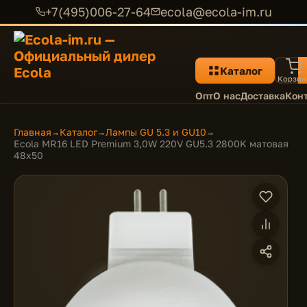
+7(495)006-27-64
ecola@ecola-im.ru
Каталог
Корзин
Опт
О нас
Доставка
Кон
Главная
Каталог
Лампы GU 5.3 и GU10
→
→
→
Ecola MR16 LED Premium 3,0W 220V GU5.3 2800K матовая
48x50