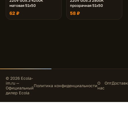
220V GU5.3 4200K
220V GU5.3 2800K
матовая 51x50
прозрачная 51x50
62 ₽
58 ₽
© 2026 Ecola-
im.ru —
О
Опт
Доставк
Политика конфиденциальности
Официальный
нас
дилер Ecola