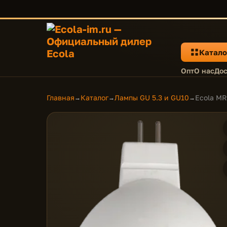
Катало
Опт
О нас
Дос
Главная
Каталог
Лампы GU 5.3 и GU10
Ecola MR
→
→
→