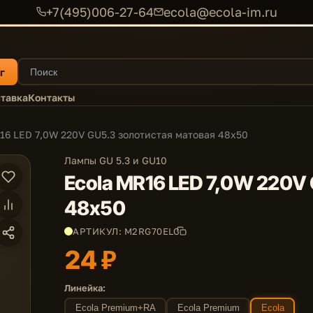
+7(495)006-27-64
ecola@ecola-im.ru
г
тавка
Контакты
16 LED 7,0W 220V GU5.3 золотистая матовая 48x50
Лампы GU 5.3 и GU10
Ecola MR16 LED 7,0W 220V
48x50
АРТИКУЛ: M2RG70ELC
24 ₽
Линейка:
Ecola Premium+RA
Ecola Premium
Ecola