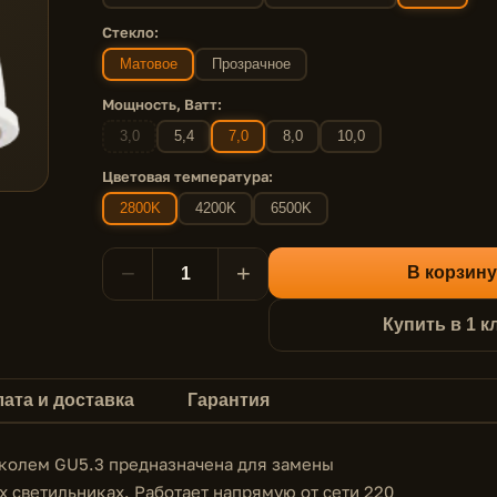
Стекло:
Матовое
Прозрачное
Мощность, Ватт:
3,0
5,4
7,0
8,0
10,0
Цветовая температура:
2800K
4200K
6500K
−
+
В корзину
Купить в 1 к
ата и доставка
Гарантия
околем GU5.3 предназначена для замены
х светильниках. Работает напрямую от сети 220