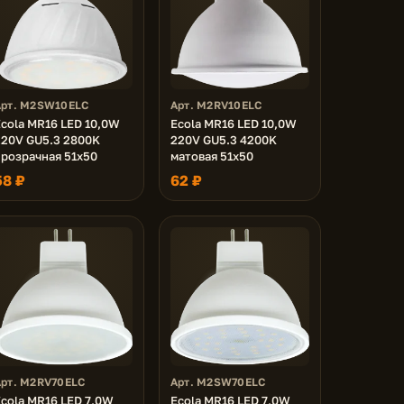
Арт. M2SW10ELC
Арт. M2RV10ELC
cola MR16 LED 10,0W
Ecola MR16 LED 10,0W
220V GU5.3 2800K
220V GU5.3 4200K
прозрачная 51x50
матовая 51x50
58 ₽
62 ₽
Арт. M2RV70ELC
Арт. M2SW70ELC
cola MR16 LED 7,0W
Ecola MR16 LED 7,0W