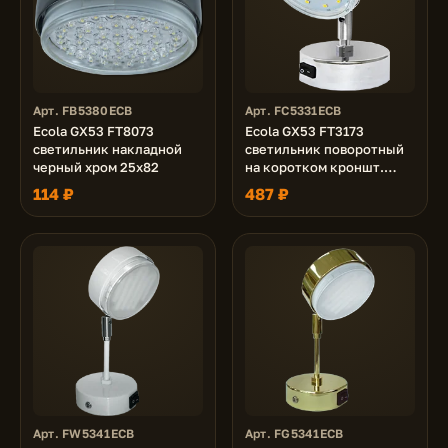
Арт. FB5380ECB
Арт. FC5331ECB
Ecola GX53 FT8073
Ecola GX53 FT3173
светильник накладной
светильник поворотный
черный хром 25x82
на коротком кроншт.
хром 150х80
114 ₽
487 ₽
Арт. FW5341ECB
Арт. FG5341ECB