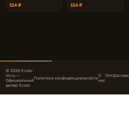
114 ₽
114 ₽
© 2026 Ecola-
im.ru —
О
Опт
Доставк
Политика конфиденциальности
Официальный
нас
дилер Ecola