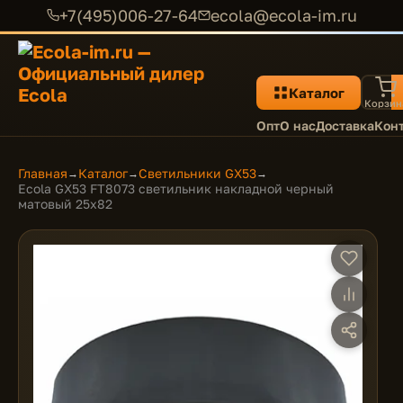
+7(495)006-27-64
ecola@ecola-im.ru
Каталог
Корзин
Опт
О нас
Доставка
Кон
Главная
Каталог
Светильники GX53
→
→
→
Ecola GX53 FT8073 светильник накладной черный
матовый 25x82