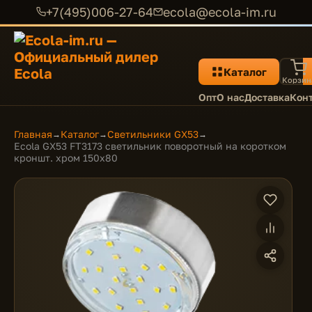
+7(495)006-27-64
ecola@ecola-im.ru
Каталог
Корзин
Опт
О нас
Доставка
Кон
Главная
Каталог
Светильники GX53
→
→
→
Ecola GX53 FT3173 светильник поворотный на коротком
кроншт. хром 150х80