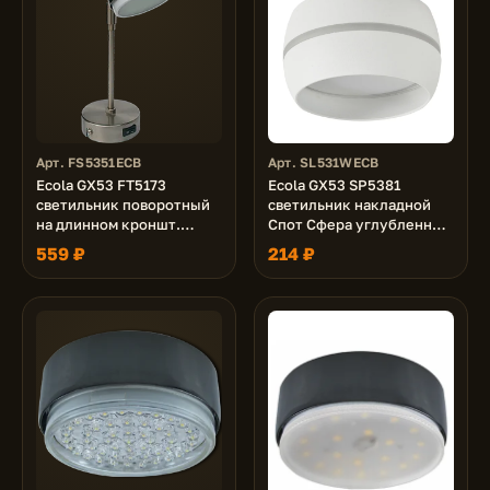
Арт. FS5351ECB
Арт. SL531WECB
Ecola GX53 FT5173
Ecola GX53 SP5381
светильник поворотный
светильник накладной
на длинном кроншт.
Спот Сфера углубленный
сатин-хром 260х80
Белый с матовой полосой
559 ₽
214 ₽
легкий 90х52