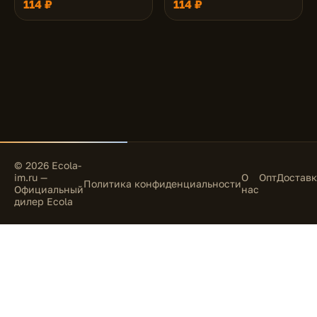
114 ₽
114 ₽
© 2026 Ecola-
im.ru —
О
Опт
Доставк
Политика конфиденциальности
Официальный
нас
дилер Ecola