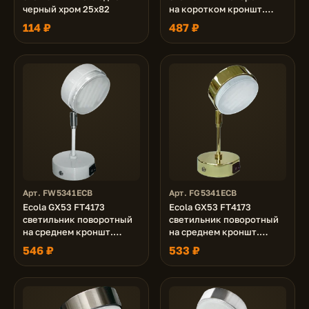
черный хром 25x82
на коротком кроншт.
хром 150х80
114 ₽
487 ₽
Арт. FW5341ECB
Арт. FG5341ECB
Ecola GX53 FT4173
Ecola GX53 FT4173
светильник поворотный
светильник поворотный
на среднем кроншт.
на среднем кроншт.
белый 210x80
золото 210x80
546 ₽
533 ₽