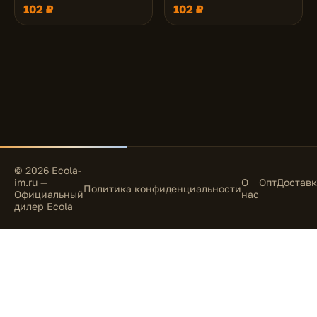
102 ₽
102 ₽
© 2026 Ecola-
im.ru —
О
Опт
Доставк
Политика конфиденциальности
Официальный
нас
дилер Ecola