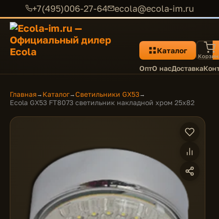
+7(495)006-27-64
ecola@ecola-im.ru
Каталог
Корзин
Опт
О нас
Доставка
Кон
Главная
Каталог
Светильники GX53
→
→
→
Ecola GX53 FT8073 светильник накладной хром 25x82