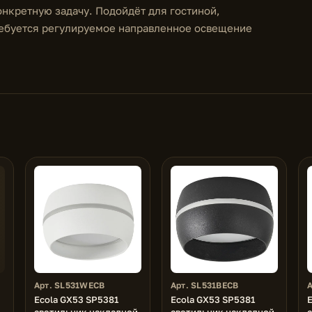
онкретную задачу. Подойдёт для гостиной,
требуется регулируемое направленное освещение
Арт. SL531WECB
Арт. SL531BECB
Ecola GX53 SP5381
Ecola GX53 SP5381
светильник накладной
светильник накладной