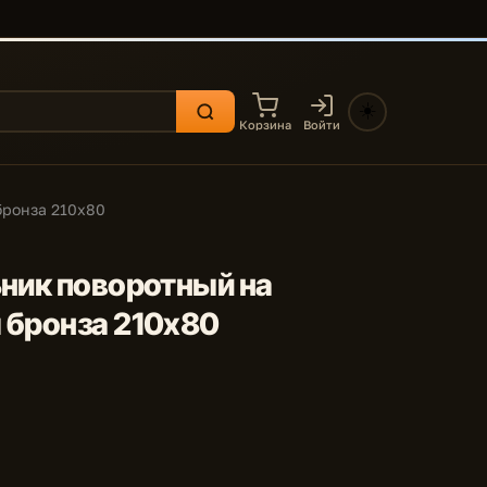
☀️
Корзина
Войти
бронза 210x80
ьник поворотный на
 бронза 210x80