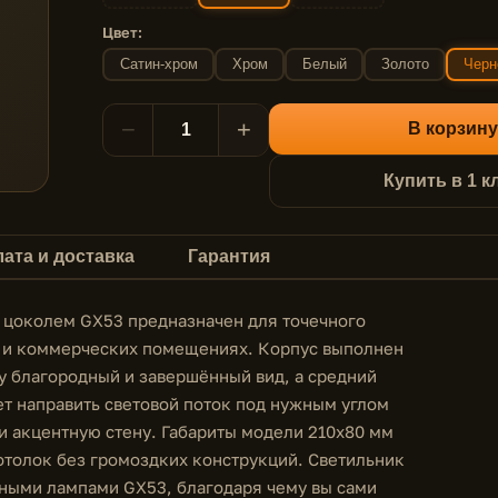
Цвет:
Сатин-хром
Хром
Белый
Золото
Черн
−
+
В корзину
Купить в 1 к
ата и доставка
Гарантия
 цоколем GX53 предназначен для точечного
х и коммерческих помещениях. Корпус выполнен
ру благородный и завершённый вид, а средний
т направить световой поток под нужным углом
ли акцентную стену. Габариты модели 210x80 мм
отолок без громоздких конструкций. Светильник
ными лампами GX53, благодаря чему вы сами