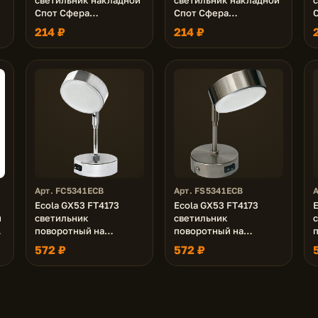
Спот Сфера
Спот Сфера
С
углубленный Белый с
углубленный Черный с
214 ₽
214 ₽
матовой полосой
матовой полосой
легкий 90х52
легкий 90х52
Арт. FC5341ECB
Арт. FS5341ECB
Ecola GX53 FT4173
Ecola GX53 FT4173
E
й
светильник
светильник
й
поворотный на
поворотный на
среднем кроншт. хром
среднем кроншт.
572 ₽
572 ₽
210x80
сатин-хром 210х80