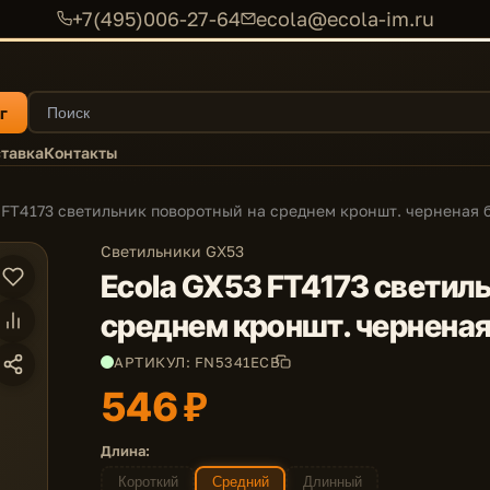
+7(495)006-27-64
ecola@ecola-im.ru
г
тавка
Контакты
 FT4173 светильник поворотный на среднем кроншт. черненая 
Светильники GX53
Ecola GX53 FT4173 светил
среднем кроншт. черненая
АРТИКУЛ: FN5341ECB
546 ₽
Длина:
Короткий
Средний
Длинный