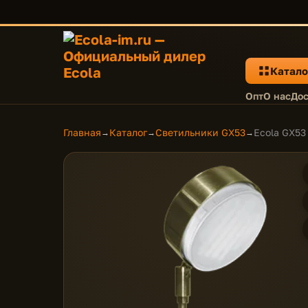
Катало
Опт
О нас
Дос
Главная
Каталог
Светильники GX53
Ecola GX53
→
→
→