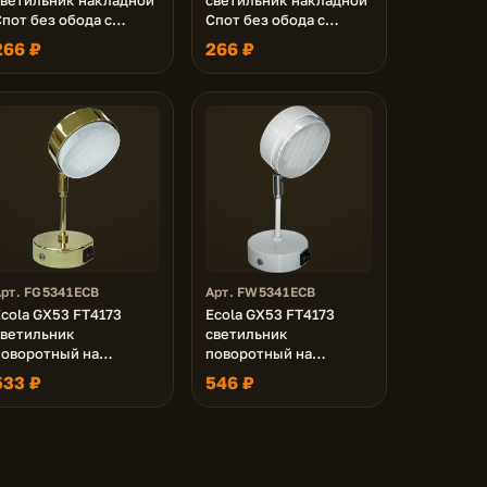
пот без обода с
Спот без обода с
полосой углубленный
полосой углубленный
266 ₽
266 ₽
Белый матовый 83х75
Черный матовый 83х75
Арт. FG5341ECB
Арт. FW5341ECB
cola GX53 FT4173
Ecola GX53 FT4173
светильник
светильник
поворотный на
поворотный на
среднем кроншт.
среднем кроншт.
533 ₽
546 ₽
золото 210x80
белый 210x80