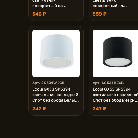
поворотный на
поворотный на
среднем кроншт.
длинном кроншт.
546 ₽
559 ₽
черный хром 210х80
сатин-хром 260х80
Арт. SS534WECB
Арт. SS534BECB
Ecola GX53 SP5394
Ecola GX53 SP5394
светильник накладной
светильник накладно
Спот без обода Белый
Спот без обода Черны
матовый 82х60
матовый 82х60 (к+)
247 ₽
247 ₽