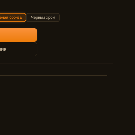
еная бронза
Черный хром
лик