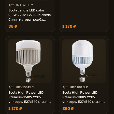
Арт. C7TB20ELY
Ecola candle LED color
2,0W 220V E27 Blue свеча
Синяя матовая колба
82x37
36 ₽
1 170 ₽
Арт. HPV150ELC
Арт. HPD100ELC
Ecola High Power LED
Ecola High Power LED
Premium 150W 220V
Premium 100W 220V
универс. E27/E40 (лампа)
универс. E27/E40 (лампа)
4000K 280х170mm
6000K 240х150mm
1 170 ₽
890 ₽