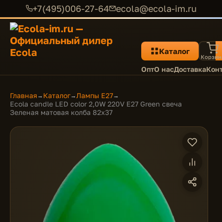
+7(495)006-27-64
ecola@ecola-im.ru
Каталог
Корзин
Опт
О нас
Доставка
Кон
Главная
Каталог
Лампы E27
→
→
→
Ecola candle LED color 2,0W 220V E27 Green свеча
Зеленая матовая колба 82x37