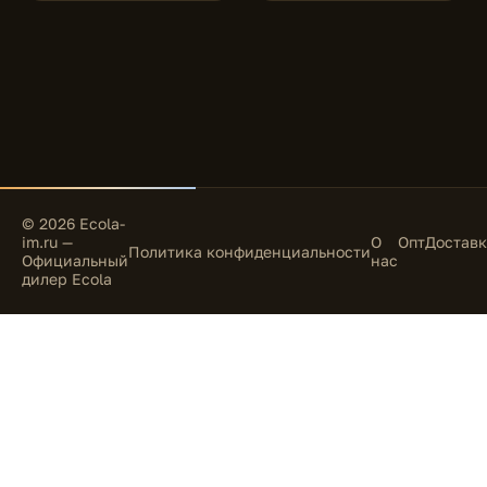
© 2026 Ecola-
im.ru —
О
Опт
Доставк
Политика конфиденциальности
Официальный
нас
дилер Ecola