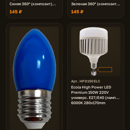
Синяя 360° (композит)
Зеленая 360° (композит)
110x60
110x60
145 ₽
145 ₽
Арт. HPD150ELC
Ecola High Power LED
Premium 150W 220V
универс. E27/E40 (лампа)
6000K 280х170mm