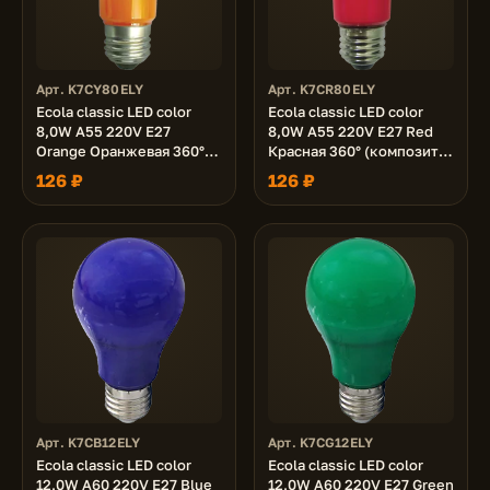
Арт. K7CY80ELY
Арт. K7CR80ELY
Ecola classic LED color
Ecola classic LED color
8,0W A55 220V E27
8,0W A55 220V E27 Red
Orange Оранжевая 360°
Красная 360° (композит)
(композит) 108x55
108x55
126 ₽
126 ₽
Арт. K7CB12ELY
Арт. K7CG12ELY
Ecola classic LED color
Ecola classic LED color
12,0W A60 220V E27 Blue
12,0W A60 220V E27 Green