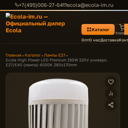
+7(495)006-27-64
ecola@ecola-im.ru
Каталог
Корзин
Опт
О нас
Доставка
Кон
Главная
Каталог
Лампы E27
→
→
→
Ecola High Power LED Premium 150W 220V универс.
E27/E40 (лампа) 4000K 280х170mm