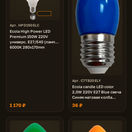
Арт. HPD150ELC
Ecola High Power LED
Premium 150W 220V
универс. E27/E40 (лампа)
6000K 280х170mm
Арт. C7TB20ELY
Ecola candle LED color
2,0W 220V E27 Blue свеча
Синяя матовая колба
82x37
1 170 ₽
36 ₽