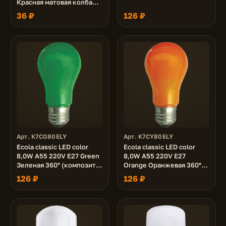
Красная матовая колба
82x37
36 ₽
126 ₽
Арт. K7CG80ELY
Арт. K7CY80ELY
Ecola classic LED color
Ecola classic LED color
8,0W A55 220V E27 Green
8,0W A55 220V E27
Зеленая 360° (композит)
Orange Оранжевая 360°
108x55
(композит) 108x55
126 ₽
126 ₽