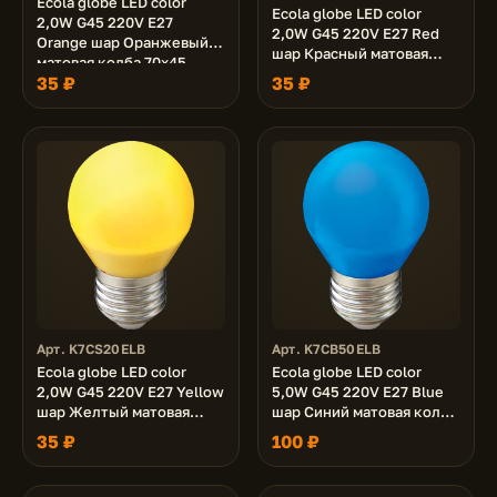
Ecola globe LED color
Ecola globe LED color
2,0W G45 220V E27
2,0W G45 220V E27 Red
Orange шар Оранжевый
шар Красный матовая
матовая колба 70x45
колба 70x45
35 ₽
35 ₽
Арт. K7CS20ELB
Арт. K7CB50ELB
Ecola globe LED color
Ecola globe LED color
2,0W G45 220V E27 Yellow
5,0W G45 220V E27 Blue
шар Желтый матовая
шар Синий матовая колба
колба 70x45
77x45
35 ₽
100 ₽