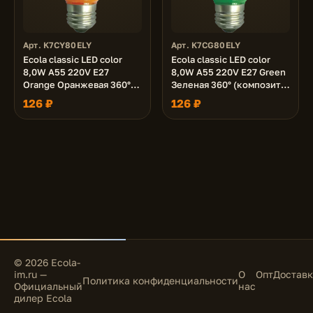
Арт. K7CY80ELY
Арт. K7CG80ELY
Ecola classic LED color
Ecola classic LED color
8,0W A55 220V E27
8,0W A55 220V E27 Green
Orange Оранжевая 360°
Зеленая 360° (композит)
(композит) 108x55
108x55
126 ₽
126 ₽
© 2026 Ecola-
im.ru —
О
Опт
Доставк
Политика конфиденциальности
Официальный
нас
дилер Ecola