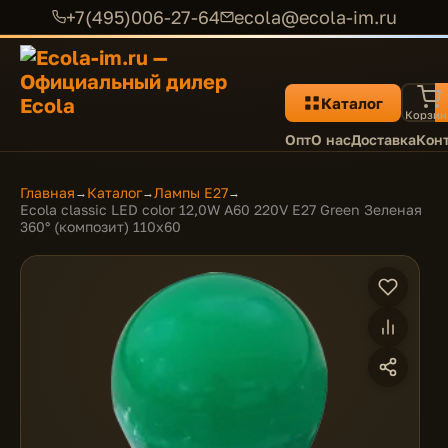
+7(495)006-27-64
ecola@ecola-im.ru
Каталог
Корзин
Опт
О нас
Доставка
Кон
Главная
Каталог
Лампы E27
→
→
→
Ecola classic LED color 12,0W A60 220V E27 Green Зеленая
360° (композит) 110x60