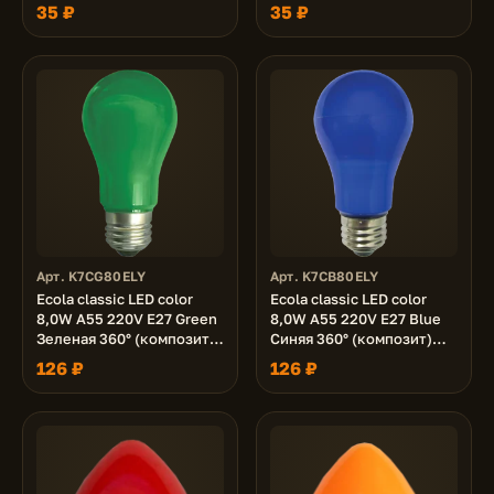
колба 70x45
35 ₽
35 ₽
Арт. K7CG80ELY
Арт. K7CB80ELY
Ecola classic LED color
Ecola classic LED color
8,0W A55 220V E27 Green
8,0W A55 220V E27 Blue
Зеленая 360° (композит)
Синяя 360° (композит)
108x55
108x55
126 ₽
126 ₽