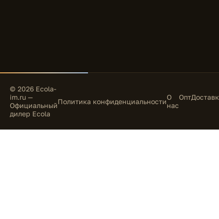
© 2026 Ecola-
im.ru —
О
Опт
Доставк
Политика конфиденциальности
Официальный
нас
дилер Ecola