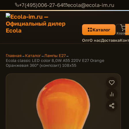
+7(495)006-27-64
ecola@ecola-im.ru
Каталог
Корзин
Опт
О нас
Доставка
Кон
Главная
Каталог
Лампы E27
→
→
→
Ecola classic LED color 8,0W A55 220V E27 Orange
Оранжевая 360° (композит) 108x55