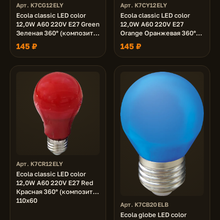
Арт. K7CG12ELY
Арт. K7CY12ELY
Ecola classic LED color
Ecola classic LED color
12,0W A60 220V E27 Green
12,0W A60 220V E27
Зеленая 360° (композит)
Orange Оранжевая 360°
110x60
(композит) 110x60
145 ₽
145 ₽
Арт. K7CR12ELY
Ecola classic LED color
12,0W A60 220V E27 Red
Красная 360° (композит)
110x60
Арт. K7CB20ELB
Ecola globe LED color