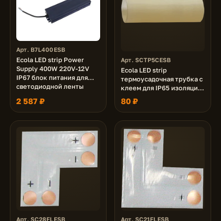
Арт. B7L400ESB
Ecola LED strip Power
Арт. SCTP5CESB
Supply 400W 220V-12V
Ecola LED strip
IP67 блок питания для
термоусадочная трубка с
светодиодной ленты
клеем для IP65 изоляции
5-и соединений 11х225
2 587 ₽
80 ₽
Арт. SC28FLESB
Арт. SC21FLESB