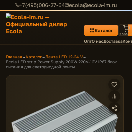
+7(495)006-27-64
ecola@ecola-im.ru
Каталог
Корзин
Опт
О нас
Доставка
Кон
Главная
Каталог
Лента LED 12-24 V
→
→
→
Ecola LED strip Power Supply 200W 220V-12V IP67 блок
питания для светодиодной ленты