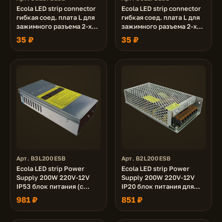
Ecola LED strip connector
Ecola LED strip connector
гибкая соед. плата L для
гибкая соед. плата L для
зажимного разъема 2-х
зажимного разъема 2-х
конт. 8 mm уп. 5 шт.
конт. 10 mm уп. 5 шт.
35 ₽
35 ₽
Арт. B3L200ESB
Арт. B2L200ESB
Ecola LED strip Power
Ecola LED strip Power
Supply 200W 220V-12V
Supply 200W 220V-12V
IP53 блок питания (с
IP20 блок питания для
вентилятором) для
светодиодной ленты
981 ₽
851 ₽
светодиодной ленты