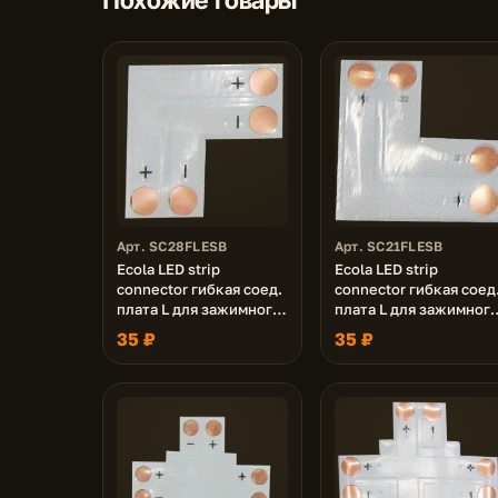
Арт. SC28FLESB
Арт. SC21FLESB
Ecola LED strip
Ecola LED strip
connector гибкая соед.
connector гибкая соед
плата L для зажимного
плата L для зажимног
разъема 2-х конт. 8 mm
разъема 2-х конт. 10
35 ₽
35 ₽
уп. 5 шт.
mm уп. 5 шт.