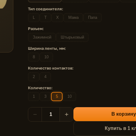
Тип соединителя:
L
T
X
Мама
Папа
Разъем:
Зажимной
Штырьковый
Ширина ленты, мм:
8
10
Количество контактов:
2
4
Количество:
1
3
5
10
−
+
В корзину
Купить в 1 к