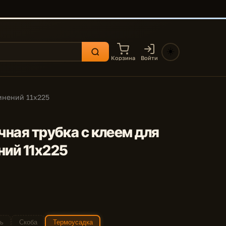
☀️
Корзина
Войти
динений 11х225
очная трубка с клеем для
ний 11х225
ь
Скоба
Термоусадка