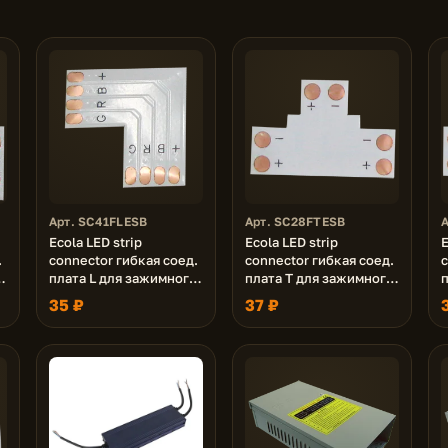
Арт. SC41FLESB
Арт. SC28FTESB
Ecola LED strip
Ecola LED strip
E
.
connector гибкая соед.
connector гибкая соед.
c
о
плата L для зажимного
плата T для зажимного
разъема 4-х конт. 10
разъема 2-х конт. 8 mm
р
35 ₽
37 ₽
mm уп. 5 шт.
уп. 5 шт.
m