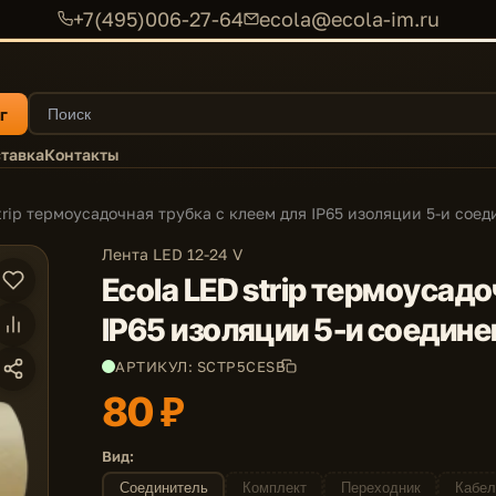
+7(495)006-27-64
ecola@ecola-im.ru
г
тавка
Контакты
trip термоусадочная трубка с клеем для IP65 изоляции 5-и сое
Лента LED 12-24 V
Ecola LED strip термоусад
IP65 изоляции 5-и соедине
АРТИКУЛ: SCTP5CESB
80 ₽
Вид:
Соединитель
Комплект
Переходник
Кабел