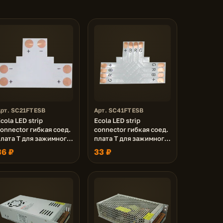
Арт. SC21FTESB
Арт. SC41FTESB
cola LED strip
Ecola LED strip
onnector гибкая соед.
connector гибкая соед.
плата T для зажимного
плата T для зажимного
азъема 2-х конт. 10
разъема 4-х конт. 10
36 ₽
33 ₽
m уп. 5 шт.
mm уп. 5 шт.