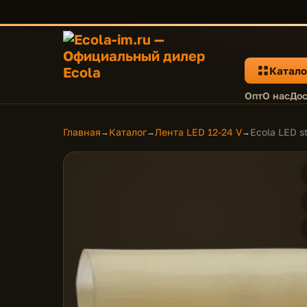
Катало
Опт
О нас
Дос
Главная
Каталог
Лента LED 12-24 V
Ecola LED s
→
→
→