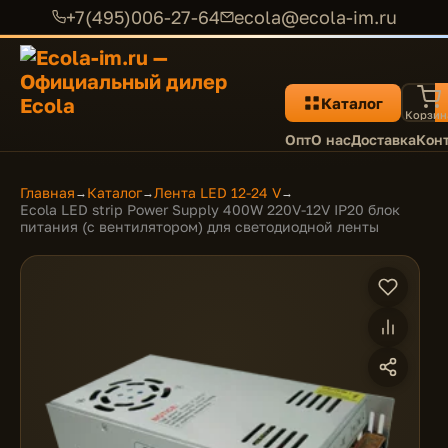
+7(495)006-27-64
ecola@ecola-im.ru
Каталог
Корзин
Опт
О нас
Доставка
Кон
Главная
Каталог
Лента LED 12-24 V
→
→
→
Ecola LED strip Power Supply 400W 220V-12V IP20 блок
питания (с вентилятором) для светодиодной ленты