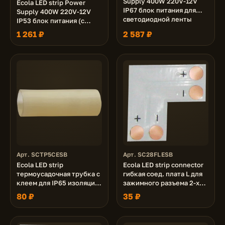
Supply 400W 220V-12V
Ecola LED strip Power
IP67 блок питания для
Supply 400W 220V-12V
светодиодной ленты
IP53 блок питания (с
вентилятором) для
1 261 ₽
2 587 ₽
светодиодной ленты
Арт. SCTP5CESB
Арт. SC28FLESB
Ecola LED strip
Ecola LED strip connector
термоусадочная трубка с
гибкая соед. плата L для
клеем для IP65 изоляции
зажимного разъема 2-х
5-и соединений 11х225
конт. 8 mm уп. 5 шт.
80 ₽
35 ₽