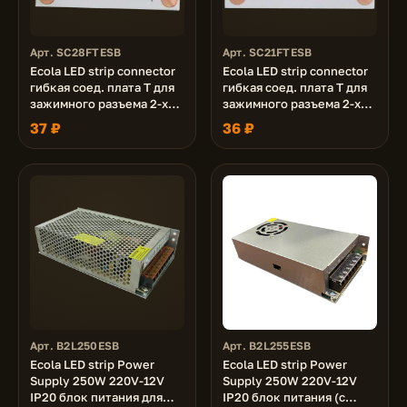
Арт. SC28FTESB
Арт. SC21FTESB
Ecola LED strip connector
Ecola LED strip connector
гибкая соед. плата T для
гибкая соед. плата T для
зажимного разъема 2-х
зажимного разъема 2-х
конт. 8 mm уп. 5 шт.
конт. 10 mm уп. 5 шт.
37 ₽
36 ₽
Арт. B2L250ESB
Арт. B2L255ESB
Ecola LED strip Power
Ecola LED strip Power
Supply 250W 220V-12V
Supply 250W 220V-12V
IP20 блок питания для
IP20 блок питания (с