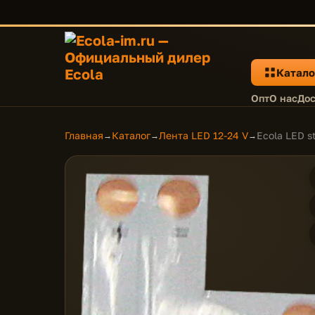
Катало
Опт
О нас
Дос
Главная
Каталог
Лента LED 12-24 V
Ecola LED s
→
→
→