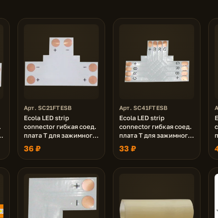
Арт. SC21FTESB
Арт. SC41FTESB
Ecola LED strip
Ecola LED strip
E
.
connector гибкая соед.
connector гибкая соед.
c
о
плата T для зажимного
плата T для зажимного
m
разъема 2-х конт. 10
разъема 4-х конт. 10
р
36 ₽
33 ₽
mm уп. 5 шт.
mm уп. 5 шт.
у