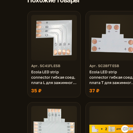
Арт. SC41FLESB
Арт. SC28FTESB
Ecola LED strip
Ecola LED strip
connector гибкая соед.
connector гибкая соед
плата L для зажимного
плата T для зажимног
разъема 4-х конт. 10
разъема 2-х конт. 8 m
35 ₽
37 ₽
mm уп. 5 шт.
уп. 5 шт.