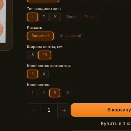
Тип соединителя:
L
T
X
Мама
Папа
Разъем:
Зажимной
Штырьковый
Ширина ленты, мм:
8
10
Количество контактов:
2
4
Количество:
1
3
5
10
−
+
В корзину
Купить в 1 к