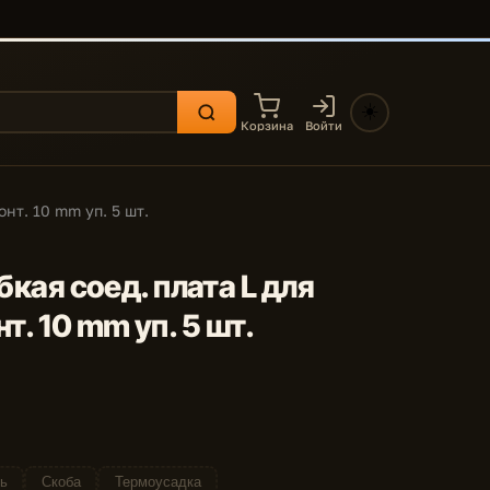
☀️
Корзина
Войти
онт. 10 mm уп. 5 шт.
ибкая соед. плата L для
т. 10 mm уп. 5 шт.
ь
Скоба
Термоусадка