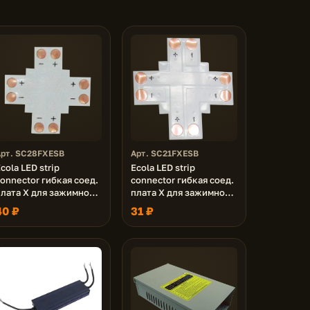
Арт. SC28FXESB
Арт. SC21FXESB
cola LED strip
Ecola LED strip
onnector гибкая соед.
connector гибкая соед.
плата X для зажимного
плата X для зажимного
азъема 2-х конт. 8 mm
разъема 2-х конт. 10
40 ₽
31 ₽
п. 5 шт.
mm уп. 5 шт.