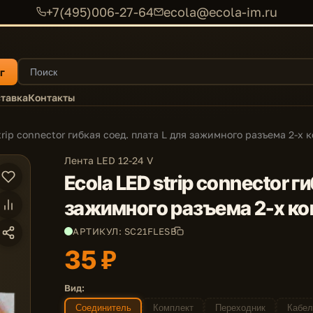
+7(495)006-27-64
ecola@ecola-im.ru
г
тавка
Контакты
trip connector гибкая соед. плата L для зажимного разъема 2-х к
Лента LED 12-24 V
Ecola LED strip connector г
зажимного разъема 2-х кон
АРТИКУЛ: SC21FLESB
35 ₽
Вид:
Соединитель
Комплект
Переходник
Кабел