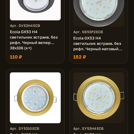
Арт. SV53H4ECB
Ecola GX53 H4
Арт. SB53P2ECB
светильник встраив. без
Ecola GX53 H4
рефл. Черный велюр
светильник встраив. без
38x106 (к+)
рефл. Черный матовый
38x106 - 2pack (кd102)
110 ₽
152 ₽
Арт. SY5310ECB
Арт. SY53H4ECB