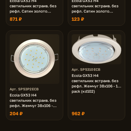
Ecola GX53 H4
Ecola GX53 H4
светильник встраив. без
светильник встраив. без
рефл. Сатин золото
рефл. Сатин золото
38x106 - 10 pack (кd102)
38x106 (к+)
871 ₽
123 ₽
Арт. SP5310ECB
Ecola GX53 H4
светильник встраив. без
рефл. Жемчуг 38x106 - 10
Арт. SP53P2ECB
pack (кd102)
Ecola GX53 H4
светильник встраив. без
рефл. Жемчуг 38x106 -
2pack (кd102)
204 ₽
962 ₽