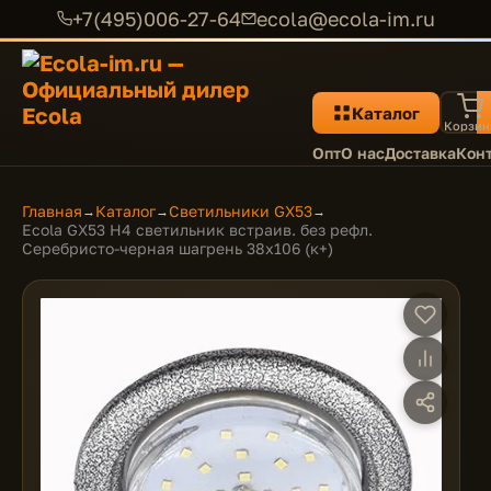
+7(495)006-27-64
ecola@ecola-im.ru
Каталог
Корзин
Опт
О нас
Доставка
Кон
Главная
Каталог
Светильники GX53
→
→
→
Ecola GX53 H4 светильник встраив. без рефл.
Серебристо-черная шагрень 38x106 (к+)