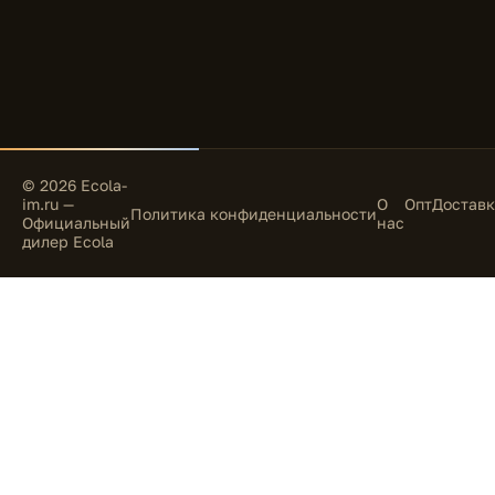
© 2026 Ecola-
im.ru —
О
Опт
Доставк
Политика конфиденциальности
Официальный
нас
дилер Ecola