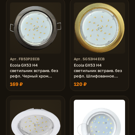
Арт. FB53P2ECB
Арт. SG53H4ECB
Ecola GX53 H4
Ecola GX53 H4
светильник встраив. без
светильник встраив. без
рефл. Черный хром
рефл. Шлифованное
38x106 - 2pack (кd102)
золото 38x106 (к+)
169 ₽
120 ₽