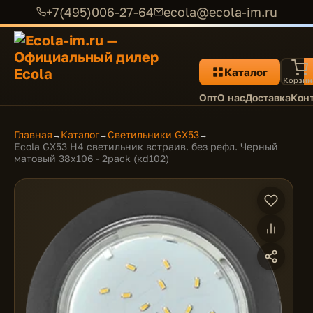
+7(495)006-27-64
ecola@ecola-im.ru
Каталог
Корзин
Опт
О нас
Доставка
Кон
Главная
Каталог
Светильники GX53
→
→
→
Ecola GX53 H4 светильник встраив. без рефл. Черный
матовый 38x106 - 2pack (кd102)