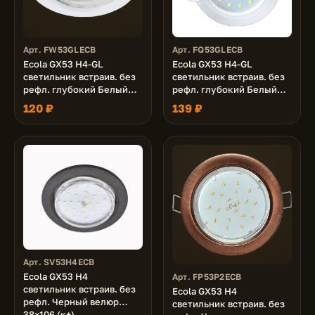
Арт. FW53GLECB
Арт. FQ53GLECB
Ecola GX53 H4-GL
Ecola GX53 H4-GL
светильник встраив. без
светильник встраив. без
рефл. глубокий Белый
рефл. глубокий Белый
48x106 (к+)
матовый 48x106 (к+)
120 ₽
139 ₽
Арт. SV53H4ECB
Ecola GX53 H4
Арт. FP53P2ECB
светильник встраив. без
Ecola GX53 H4
рефл. Черный велюр
светильник встраив. без
38x106 (к+)