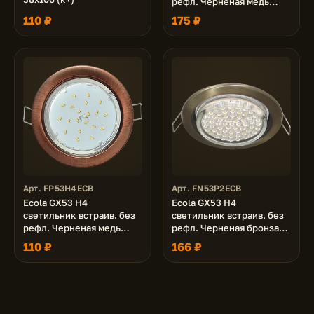
рефл. Черненая медь
38x106 - 2pack (кd102)
110 ₽
175 ₽
Арт. FP53H4ECB
Арт. FN53P2ECB
Ecola GX53 H4
Ecola GX53 H4
светильник встраив. без
светильник встраив. без
рефл. Черненая медь
рефл. Черненая бронза
38x106 (к+)
38x106 - 2pack (кd102)
110 ₽
166 ₽