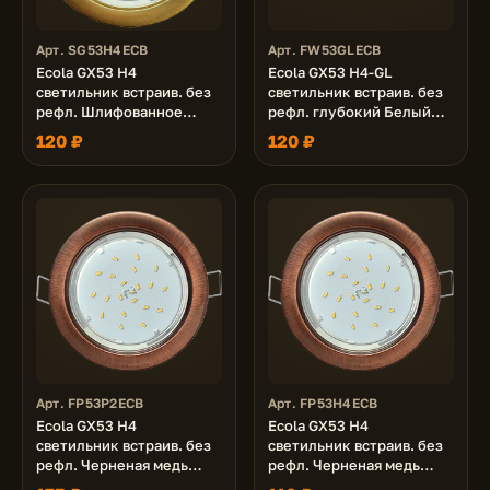
Арт. SG53H4ECB
Арт. FW53GLECB
Ecola GX53 H4
Ecola GX53 H4-GL
светильник встраив. без
светильник встраив. без
рефл. Шлифованное
рефл. глубокий Белый
золото 38x106 (к+)
48x106 (к+)
120 ₽
120 ₽
Арт. FP53P2ECB
Арт. FP53H4ECB
Ecola GX53 H4
Ecola GX53 H4
светильник встраив. без
светильник встраив. без
рефл. Черненая медь
рефл. Черненая медь
38x106 - 2pack (кd102)
38x106 (к+)