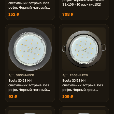
светильник встраив. без
38x106 - 10 pack (кd102)
рефл. Черный матовый
38x106 - 2pack (кd102)
152 ₽
708 ₽
Арт. SB53H4ECB
Арт. FB53H4ECB
Ecola GX53 H4
Ecola GX53 H4
светильник встраив. без
светильник встраив. без
рефл. Черный матовый
рефл. Черный хром
38x106 (к+)
38x106 (к+)
93 ₽
109 ₽