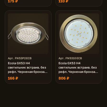
175 ₽
110 ₽
Арт. FN53P2ECB
Арт. FN5310ECB
Ecola GX53 H4
Ecola GX53 H4
светильник встраив. без
светильник встраив. без
рефл. Черненая бронза
рефл. Черненая бронза
38x106 - 2pack (кd102)
38x106 - 10 pack (кd102)
166 ₽
806 ₽