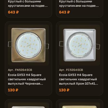
Круглый с большими
Круглый с большими
хрусталиками на подвесе
хрусталиками на подвесе
"под скос" Прозрачный /
"под скос" Прозрачный /
643 ₽
643 ₽
Золото 225x110 (к+)
Хром (светильник)
225x110 (к+)
Арт. FN53S4ECB
Арт. FC53S4ECB
Ecola GX53 H4 Square
Ecola GX53 H4 Square
светильник квадратный
светильник квадратный
выпуклый Черненая
выпуклый Хром 107x41
бронза 107x41 (к+)
(к+)
130 ₽
130 ₽