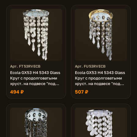
Арт. FT53RVECB
Арт. FU53RVECB
Ecola GX53 H4 5343 Glass
Ecola GX53 H4 5343 Glass
Круг с продолговатыми
Круг с продолговатыми
хруст. на подвесе "под
хруст. на подвесе "под
скос" Прозрачный / Хром
скос" Тонированный /
494 ₽
507 ₽
240x110 (к+)
Золото 240x110 (к+)