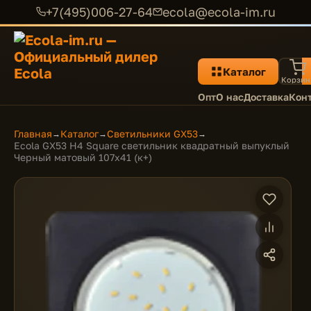
+7(495)006-27-64
ecola@ecola-im.ru
Каталог
Корзин
Опт
О нас
Доставка
Кон
Главная
Каталог
Светильники GX53
→
→
→
Ecola GX53 H4 Square светильник квадратный выпуклый
Черный матовый 107x41 (к+)