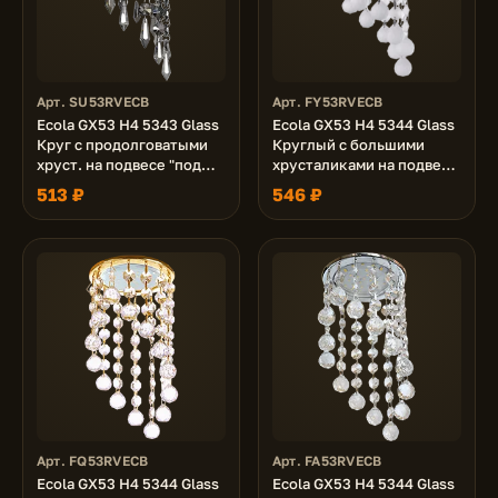
Арт. SU53RVECB
Арт. FY53RVECB
Ecola GX53 H4 5343 Glass
Ecola GX53 H4 5344 Glass
Круг с продолговатыми
Круглый с большими
хруст. на подвесе "под
хрусталиками на подвесе
скос" Тонированный /
"под скос" Матовый /
513 ₽
546 ₽
Хром 240x110 (к+)
Хром 225x110 (к+)
Арт. FQ53RVECB
Арт. FA53RVECB
Ecola GX53 H4 5344 Glass
Ecola GX53 H4 5344 Glass