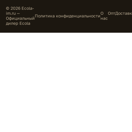
© 2026 Ecola-
im.ru —
О
Опт
Доставк
Политика конфиденциальности
Официальный
нас
дилер Ecola