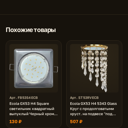
Похожие товары
Арт. FB53S4ECB
Арт. ST53RVECB
Ecola GX53 H4 Square
Ecola GX53 H4 5343 Glass
светильник квадратный
Круг с продолговатыми
выпуклый Черный хром
хруст. на подвесе "под
107x41 (к+)
скос" Прозрачный /
130 ₽
507 ₽
Золото 240x110 (к+)