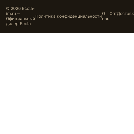
© 2026 Ecola-
im.ru —
О
Опт
Доставк
Политика конфиденциальности
Официальный
нас
дилер Ecola