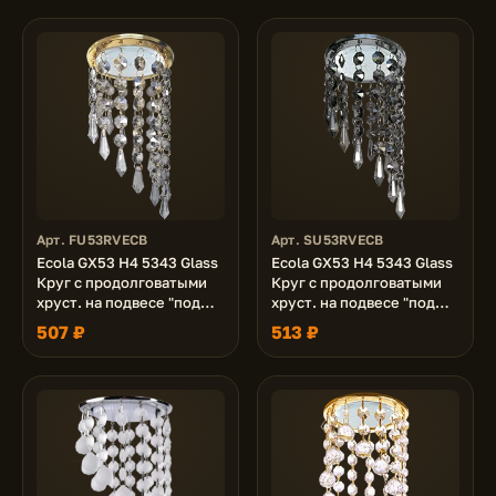
Арт. FU53RVECB
Арт. SU53RVECB
Ecola GX53 H4 5343 Glass
Ecola GX53 H4 5343 Glass
Круг с продолговатыми
Круг с продолговатыми
хруст. на подвесе "под
хруст. на подвесе "под
скос" Тонированный /
скос" Тонированный /
507 ₽
513 ₽
Золото 240x110 (к+)
Хром 240x110 (к+)