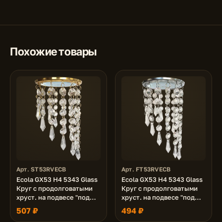
Похожие товары
Арт. ST53RVECB
Арт. FT53RVECB
Ecola GX53 H4 5343 Glass
Ecola GX53 H4 5343 Glass
Круг с продолговатыми
Круг с продолговатыми
хруст. на подвесе "под
хруст. на подвесе "под
скос" Прозрачный /
скос" Прозрачный / Хром
507 ₽
494 ₽
Золото 240x110 (к+)
240x110 (к+)