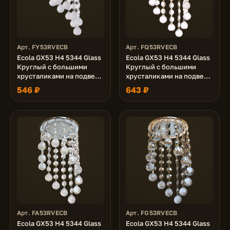
Арт. FY53RVECB
Арт. FQ53RVECB
Ecola GX53 H4 5344 Glass
Ecola GX53 H4 5344 Glass
Круглый с большими
Круглый с большими
хрусталиками на подвесе
хрусталиками на подвесе
"под скос" Матовый /
"под скос" Прозрачный /
546 ₽
643 ₽
Хром 225x110 (к+)
Золото 225x110 (к+)
Арт. FA53RVECB
Арт. FG53RVECB
Ecola GX53 H4 5344 Glass
Ecola GX53 H4 5344 Glass