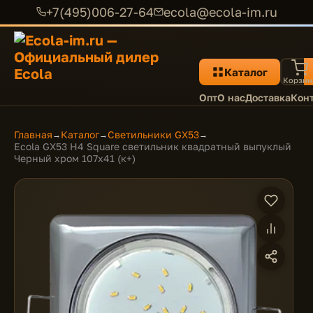
+7(495)006-27-64
ecola@ecola-im.ru
Каталог
Корзин
Опт
О нас
Доставка
Кон
Главная
Каталог
Светильники GX53
→
→
→
Ecola GX53 H4 Square светильник квадратный выпуклый
Черный хром 107x41 (к+)