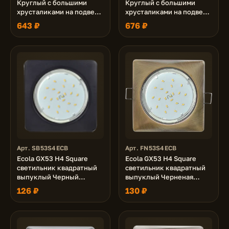
Круглый с большими
Круглый с большими
хрусталиками на подвесе
хрусталиками на подвесе
"под скос" Прозрачный /
"под скос" Тонированный
643 ₽
676 ₽
Хром (светильник)
/Золото 225x110 (к+)
225x110 (к+)
Арт. SB53S4ECB
Арт. FN53S4ECB
Ecola GX53 H4 Square
Ecola GX53 H4 Square
светильник квадратный
светильник квадратный
выпуклый Черный
выпуклый Черненая
матовый 107x41 (к+)
бронза 107x41 (к+)
126 ₽
130 ₽