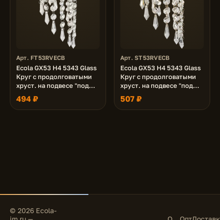
Арт. FT53RVECB
Арт. ST53RVECB
Ecola GX53 H4 5343 Glass
Ecola GX53 H4 5343 Glass
Круг с продолговатыми
Круг с продолговатыми
хруст. на подвесе "под
хруст. на подвесе "под
скос" Прозрачный / Хром
скос" Прозрачный /
494 ₽
507 ₽
240x110 (к+)
Золото 240x110 (к+)
© 2026 Ecola-
im.ru —
О
Опт
Доставк