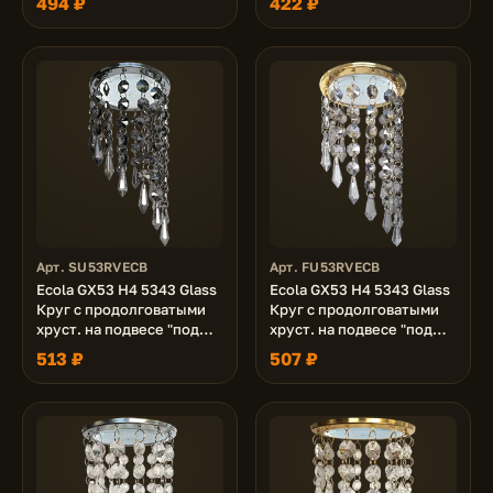
494 ₽
422 ₽
Хром 90x110 (к+)
Золото 90x110 (к+)
Арт. SU53RVECB
Арт. FU53RVECB
Ecola GX53 H4 5343 Glass
Ecola GX53 H4 5343 Glass
Круг с продолговатыми
Круг с продолговатыми
хруст. на подвесе "под
хруст. на подвесе "под
скос" Тонированный /
скос" Тонированный /
513 ₽
507 ₽
Хром 240x110 (к+)
Золото 240x110 (к+)