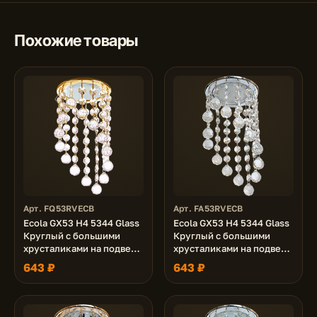
Похожие товары
Арт. FQ53RVECB
Арт. FA53RVECB
Ecola GX53 H4 5344 Glass
Ecola GX53 H4 5344 Glass
Круглый с большими
Круглый с большими
хрусталиками на подвесе
хрусталиками на подвесе
"под скос" Прозрачный /
"под скос" Прозрачный /
643 ₽
643 ₽
Золото 225x110 (к+)
Хром (светильник)
225x110 (к+)