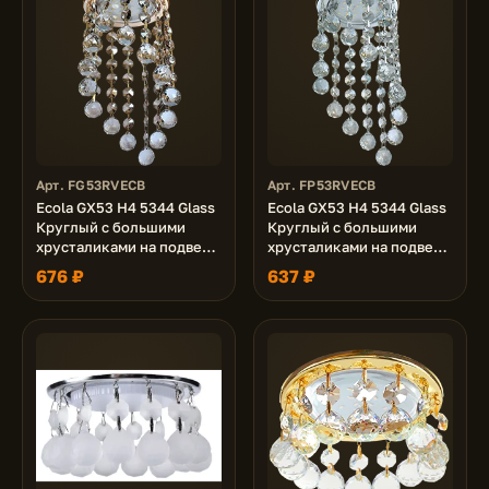
Арт. FG53RVECB
Арт. FP53RVECB
Ecola GX53 H4 5344 Glass
Ecola GX53 H4 5344 Glass
Круглый с большими
Круглый с большими
хрусталиками на подвесе
хрусталиками на подвесе
"под скос" Тонированный
"под скос" Тонированный
676 ₽
637 ₽
/Золото 225x110 (к+)
/Хром 225x110 (к+)