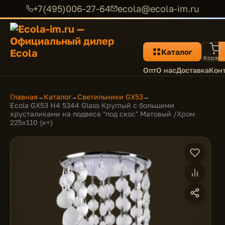
+7(495)006-27-64
ecola@ecola-im.ru
Каталог
Корзин
Опт
О нас
Доставка
Кон
Главная
Каталог
Светильники GX53
→
→
→
Ecola GX53 H4 5344 Glass Круглый с большими
хрусталиками на подвесе "под скос" Матовый /Хром
225x110 (к+)