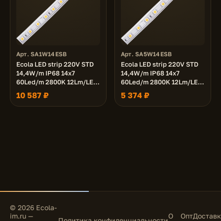
Арт. SA1W14ESB
Арт. SA5W14ESB
Ecola LED strip 220V STD
Ecola LED strip 220V STD
14,4W/m IP68 14x7
14,4W/m IP68 14x7
60Led/m 2800K 12Lm/LED
60Led/m 2800K 12Lm/LED
720Lm/m лента 100м.
720Lm/m лента 50м.
10 587 ₽
5 374 ₽
© 2026 Ecola-
im.ru —
О
Опт
Доставк
Политика конфиденциальности