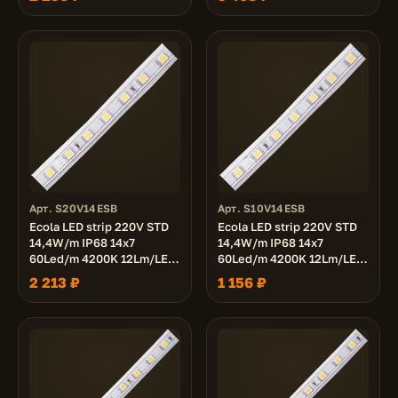
Арт. S20V14ESB
Арт. S10V14ESB
Ecola LED strip 220V STD
Ecola LED strip 220V STD
14,4W/m IP68 14x7
14,4W/m IP68 14x7
60Led/m 4200K 12Lm/LED
60Led/m 4200K 12Lm/LED
720Lm/m лента 20м.
720Lm/m лента 10м.
2 213 ₽
1 156 ₽