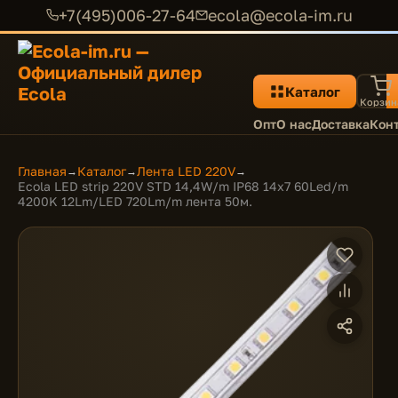
+7(495)006-27-64
ecola@ecola-im.ru
Каталог
Корзин
Опт
О нас
Доставка
Кон
Главная
Каталог
Лента LED 220V
→
→
→
Ecola LED strip 220V STD 14,4W/m IP68 14x7 60Led/m
4200K 12Lm/LED 720Lm/m лента 50м.