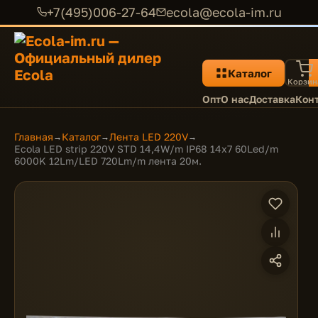
+7(495)006-27-64
ecola@ecola-im.ru
Каталог
Корзин
Опт
О нас
Доставка
Кон
Главная
Каталог
Лента LED 220V
→
→
→
Ecola LED strip 220V STD 14,4W/m IP68 14x7 60Led/m
6000K 12Lm/LED 720Lm/m лента 20м.