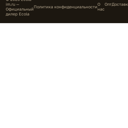
im.ru —
О
Опт
Доставк
Политика конфиденциальности
Официальный
нас
дилер Ecola