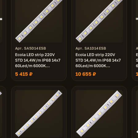
Арт. SA5D14ESB
Арт. SA1D14ESB
Ecola LED strip 220V
Ecola LED strip 220V
E
STD 14,4W/m IP68 14x7
STD 14,4W/m IP68 14x7
S
60Led/m 6000K
60Led/m 6000K
12Lm/LED 720Lm/m
12Lm/LED 720Lm/m
л
5 415 ₽
10 655 ₽
лента 50м.
лента 100м.