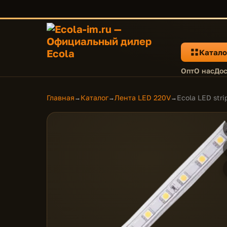
Катало
Опт
О нас
Дос
Главная
Каталог
Лента LED 220V
Ecola LED st
→
→
→