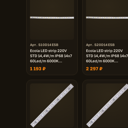
Арт. S10D14ESB
Арт. S20D14ESB
Ecola LED strip 220V
Ecola LED strip 220V
STD 14,4W/m IP68 14x7
STD 14,4W/m IP68 14x7
60Led/m 6000K
60Led/m 6000K
12Lm/LED 720Lm/m
12Lm/LED 720Lm/m
1 193 ₽
2 297 ₽
лента 10м.
лента 20м.