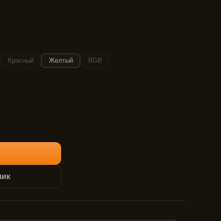
Красный
Желтый
RGB
лик