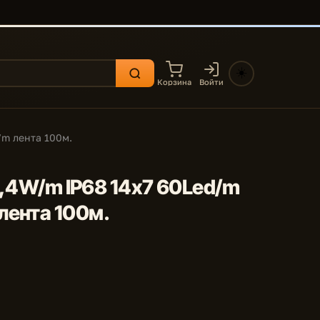
☀️
Корзина
Войти
/m лента 100м.
14,4W/m IP68 14x7 60Led/m
лента 100м.