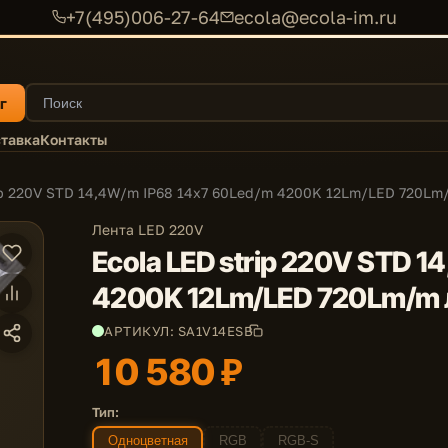
+7(495)006-27-64
ecola@ecola-im.ru
г
тавка
Контакты
rip 220V STD 14,4W/m IP68 14x7 60Led/m 4200K 12Lm/LED 720Lm
Лента LED 220V
Ecola LED strip 220V STD 
4200K 12Lm/LED 720Lm/m 
АРТИКУЛ: SA1V14ESB
10 580 ₽
Тип:
Одноцветная
RGB
RGB-S