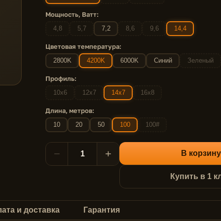
Мощность, Ватт:
4,8
5,7
7,2
8,6
9,6
14,4
Цветовая температура:
2800K
4200K
6000K
Синий
Зеленый
Профиль:
10x6
12x7
14x7
16x8
Длина, метров:
10
20
50
100
100#
−
+
В корзину
Купить в 1 к
ата и доставка
Гарантия