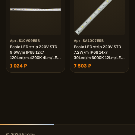
Арт. S10V09ESB
Арт. SA1D07ESB
Ecola LED strip 220V STD
Ecola LED strip 220V STD
9,6W/m IP68 12x7
7,2W/m IP68 14x7
120Led/m 4200K 4Lm/LED
30Led/m 6000K 12Lm/LED
480Lm/m лента 10м.
360Lm/m лента 100м.
1 024 ₽
7 503 ₽
© 2026 Ecola-