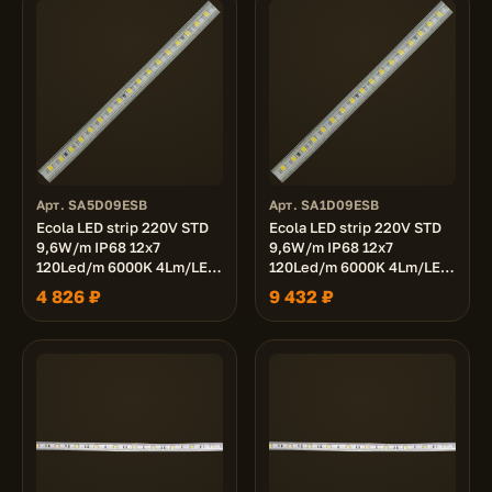
Арт. SA5D09ESB
Арт. SA1D09ESB
Ecola LED strip 220V STD
Ecola LED strip 220V STD
9,6W/m IP68 12x7
9,6W/m IP68 12x7
120Led/m 6000K 4Lm/LED
120Led/m 6000K 4Lm/LED
480Lm/m лента 50м.
480Lm/m лента 100м.
4 826 ₽
9 432 ₽