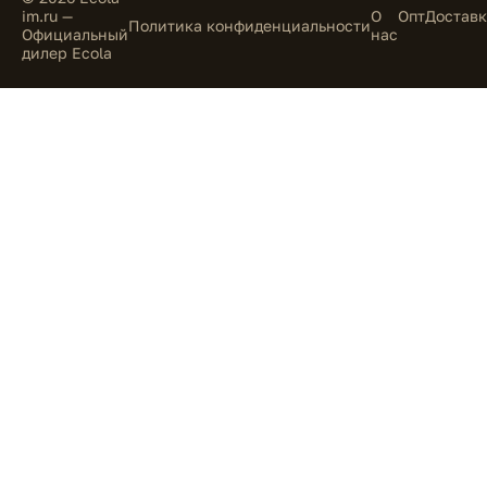
im.ru —
О
Опт
Доставк
Политика конфиденциальности
Официальный
нас
дилер Ecola