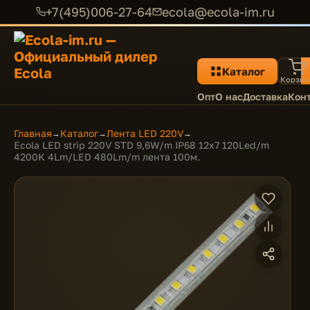
+7(495)006-27-64
ecola@ecola-im.ru
Каталог
Корзин
Опт
О нас
Доставка
Кон
Главная
Каталог
Лента LED 220V
→
→
→
Ecola LED strip 220V STD 9,6W/m IP68 12x7 120Led/m
4200K 4Lm/LED 480Lm/m лента 100м.