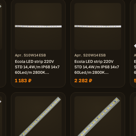
Арт. S10W14ESB
Арт. S20W14ESB
Ecola LED strip 220V
Ecola LED strip 220V
E
STD 14,4W/m IP68 14x7
STD 14,4W/m IP68 14x7
S
60Led/m 2800K
60Led/m 2800K
12Lm/LED 720Lm/m
12Lm/LED 720Lm/m
1 183 ₽
2 282 ₽
лента 10м.
лента 20м.
л