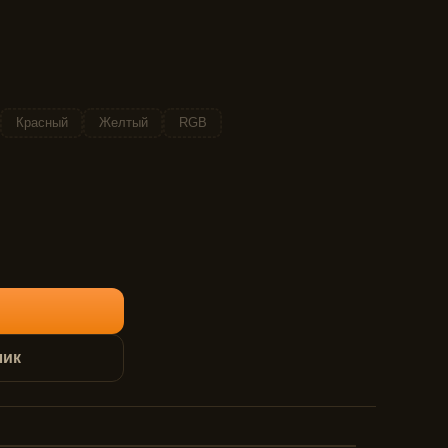
Красный
Желтый
RGB
лик