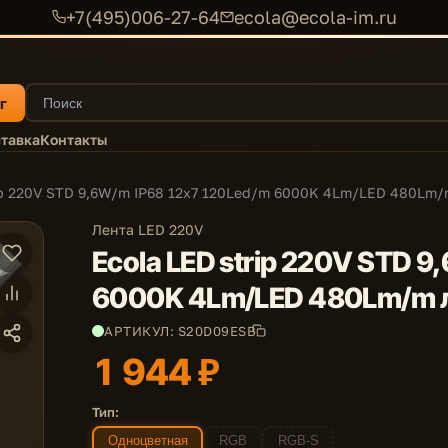
+7(495)006-27-64
ecola@ecola-im.ru
г
тавка
Контакты
rip 220V STD 9,6W/m IP68 12x7 120Led/m 6000K 4Lm/LED 480Lm/
Лента LED 220V
Ecola LED strip 220V STD 9
6000K 4Lm/LED 480Lm/m л
АРТИКУЛ: S20D09ESB
1 944 ₽
Тип:
Одноцветная
RGB
RGB-S