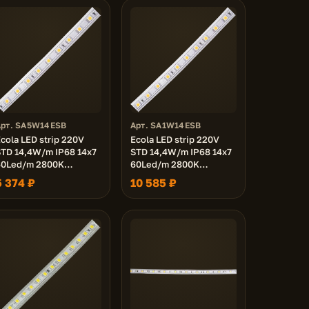
Арт. SA5W14ESB
Арт. SA1W14ESB
cola LED strip 220V
Ecola LED strip 220V
TD 14,4W/m IP68 14x7
STD 14,4W/m IP68 14x7
60Led/m 2800K
60Led/m 2800K
12Lm/LED 720Lm/m
12Lm/LED 720Lm/m
5 374 ₽
10 585 ₽
ента 50м.
лента 100м.