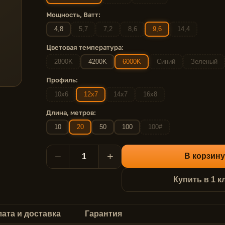
Мощность, Ватт:
4,8
5,7
7,2
8,6
9,6
14,4
Цветовая температура:
2800K
4200K
6000K
Синий
Зеленый
Профиль:
10x6
12x7
14x7
16x8
Длина, метров:
10
20
50
100
100#
−
+
В корзину
Купить в 1 к
ата и доставка
Гарантия