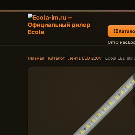
Катало
Опт
О нас
Дос
Главная
Каталог
Лента LED 220V
Ecola LED st
→
→
→