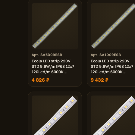
Арт. SA5D09ESB
Арт. SA1D09ESB
Ecola LED strip 220V
Ecola LED strip 220V
STD 9,6W/m IP68 12x7
STD 9,6W/m IP68 12x7
120Led/m 6000K
120Led/m 6000K
4Lm/LED 480Lm/m
4Lm/LED 480Lm/m
4 826 ₽
9 432 ₽
лента 50м.
лента 100м.