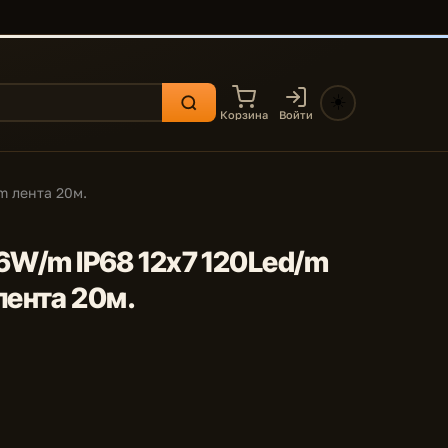
☀️
Корзина
Войти
m лента 20м.
,6W/m IP68 12x7 120Led/m
ента 20м.