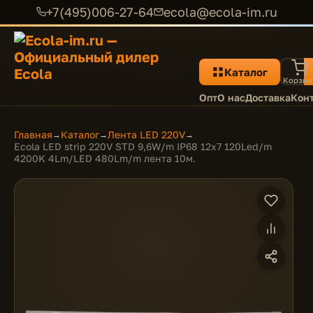
+7(495)006-27-64
ecola@ecola-im.ru
Каталог
Корзин
Опт
О нас
Доставка
Кон
Главная
Каталог
Лента LED 220V
→
→
→
Ecola LED strip 220V STD 9,6W/m IP68 12x7 120Led/m
4200K 4Lm/LED 480Lm/m лента 10м.