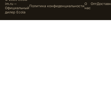
im.ru —
О
Опт
Доставк
Политика конфиденциальности
Официальный
нас
дилер Ecola