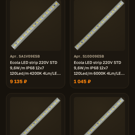
Арт. SA1V09ESB
Арт. S10D09ESB
Ecola LED strip 220V STD
Ecola LED strip 220V STD
9,6W/m IP68 12x7
9,6W/m IP68 12x7
120Led/m 4200K 4Lm/LED
120Led/m 6000K 4Lm/LED
480Lm/m лента 100м.
480Lm/m лента 10м.
9 135 ₽
1 045 ₽