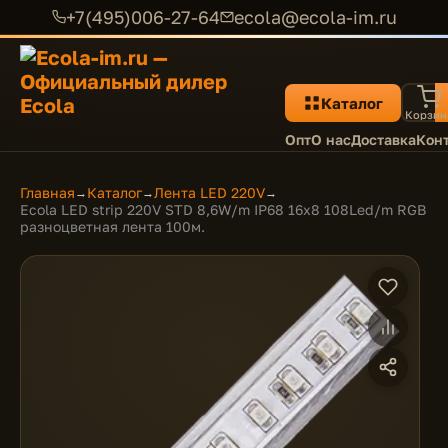
+7(495)006-27-64
ecola@ecola-im.ru
Каталог
Корзин
Опт
О нас
Доставка
Кон
Главная
Каталог
Лента LED 220V
→
→
→
Ecola LED strip 220V STD 8,6W/m IP68 16x8 108Led/m RGB
разноцветная лента 100м.