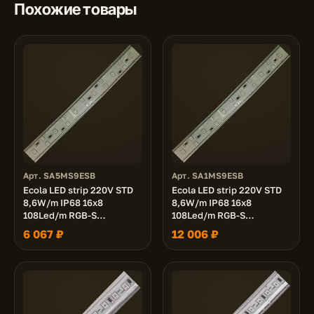
Похожие товары
Арт. SA5MS9ESB
Арт. SA1MS9ESB
Ecola LED strip 220V STD
Ecola LED strip 220V STD
8,6W/m IP68 16x8
8,6W/m IP68 16x8
108Led/m RGB-S
108Led/m RGB-S
сегментированная
сегментированная
6 067 ₽
12 006 ₽
разноцветная лента 50м.
разноцветная лента 100м.