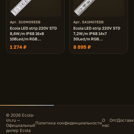
Арт. S10M09ESB
Арт. SA1M07ESB
Ecola LED strip 220V STD
Ecola LED strip 220V STD
8,6W/m IP68 16x8
7,2W/m IP68 14x7
108Led/m RGB
30Led/m RGB
разноцветная лента 10м.
разноцветная лента 100м.
1 274 ₽
8 895 ₽
© 2026 Ecola-
im.ru —
О
Опт
Доставк
Политика конфиденциальности
Официальный
нас
дилер Ecola