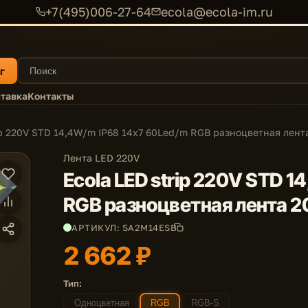
+7(495)006-27-64
ecola@ecola-im.ru
г
тавка
Контакты
ip 220V STD 14,4W/m IP68 14x7 60Led/m RGB разноцветная лент
Лента LED 220V
Ecola LED strip 220V STD 
RGB разноцветная лента 2
АРТИКУЛ: SA2M14ESB
2 662 ₽
Тип:
Одноцветная
RGB
RGB-S