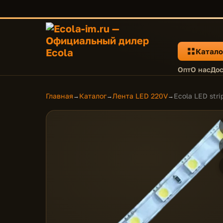
Катало
Опт
О нас
Дос
Главная
Каталог
Лента LED 220V
Ecola LED str
→
→
→