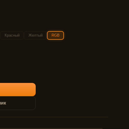
Красный
Желтый
RGB
лик