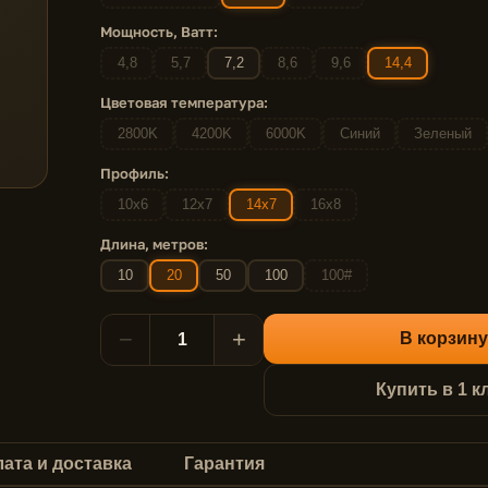
Мощность, Ватт:
4,8
5,7
7,2
8,6
9,6
14,4
Цветовая температура:
2800K
4200K
6000K
Синий
Зеленый
Профиль:
10x6
12x7
14x7
16x8
Длина, метров:
10
20
50
100
100#
−
+
В корзину
Купить в 1 к
ата и доставка
Гарантия