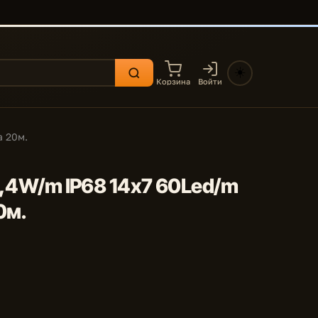
☀️
Корзина
Войти
а 20м.
14,4W/m IP68 14x7 60Led/m
0м.