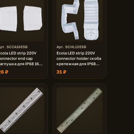
Арт. SCCA16ESB
Арт. SCHL12ESB
cola LED strip 220V
Ecola LED strip 220V
onnector end cap
connector holder скоба
аглушка для IP68 16x8
крепежная для IP68
ленты уп. 10шт
12x7 ленты уп. 10шт
26 ₽
31 ₽