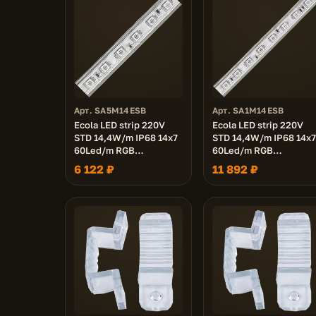
Арт. SA5M14ESB
Арт. SA1M14ESB
Ecola LED strip 220V
Ecola LED strip 220V
STD 14,4W/m IP68 14x7
STD 14,4W/m IP68 14x7
60Led/m RGB
60Led/m RGB
разноцветная лента
разноцветная лента
6 122 ₽
11 892 ₽
50м.
100м.