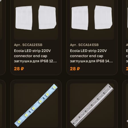
Арт. SCCA12ESB
Арт. SCCA14ESB
Ecola LED strip 220V
Ecola LED strip 220V
E
connector end cap
connector end cap
c
заглушка для IP68 12x7
заглушка для IP68 14x7
з
ленты уп. 10шт
ленты уп. 10шт
28 ₽
28 ₽