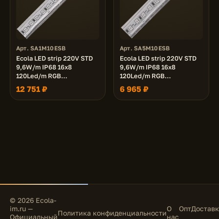
Арт. SA1M10ESB
Арт. SA5M10ESB
Ecola LED strip 220V STD
Ecola LED strip 220V STD
9,6W/m IP68 16x8
9,6W/m IP68 16x8
120Led/m RGB
120Led/m RGB
разноцветная лента 100м.
разноцветная лента 50м.
12 751 ₽
6 965 ₽
© 2026 Ecola-
im.ru —
О
Опт
Доставк
Политика конфиденциальности
Официальный
нас