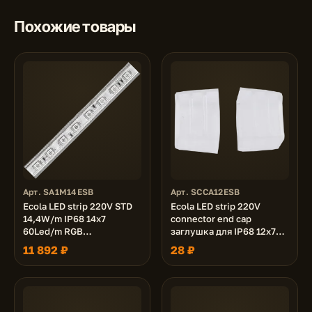
Похожие товары
Арт. SA1M14ESB
Арт. SCCA12ESB
Ecola LED strip 220V STD
Ecola LED strip 220V
14,4W/m IP68 14x7
connector end cap
60Led/m RGB
заглушка для IP68 12x7
разноцветная лента 100м.
ленты уп. 10шт
11 892 ₽
28 ₽