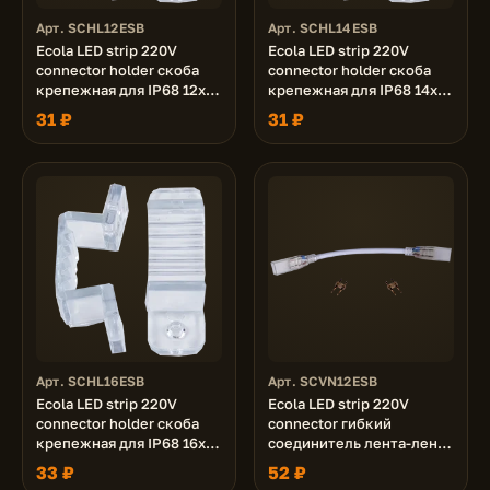
Арт. SCHL12ESB
Арт. SCHL14ESB
Ecola LED strip 220V
Ecola LED strip 220V
connector holder скоба
connector holder скоба
крепежная для IP68 12x7
крепежная для IP68 14x7
ленты уп. 10шт
ленты уп. 10шт
31 ₽
31 ₽
Арт. SCHL16ESB
Арт. SCVN12ESB
Ecola LED strip 220V
Ecola LED strip 220V
connector holder скоба
connector гибкий
крепежная для IP68 16x8
соединитель лента-лента
ленты уп. 10шт
2-х конт с разъемами для
33 ₽
52 ₽
ленты IP68 12x7