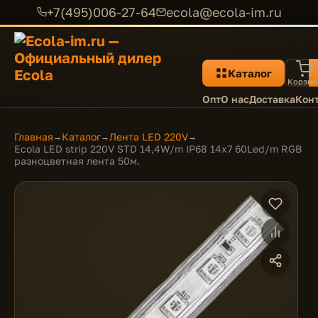
+7(495)006-27-64
ecola@ecola-im.ru
Каталог
Корзин
Опт
О нас
Доставка
Кон
Главная
Каталог
Лента LED 220V
→
→
→
Ecola LED strip 220V STD 14,4W/m IP68 14x7 60Led/m RGB
разноцветная лента 50м.