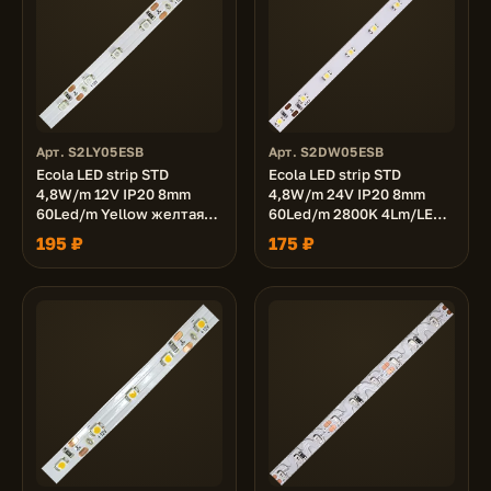
Арт. S2LY05ESB
Арт. S2DW05ESB
Ecola LED strip STD
Ecola LED strip STD
4,8W/m 12V IP20 8mm
4,8W/m 24V IP20 8mm
60Led/m Yellow желтая
60Led/m 2800K 4Lm/LED
светодиодная лента на
240Lm/m светодиодная
195 ₽
175 ₽
катушке 5м.
лента на катушке 5м.