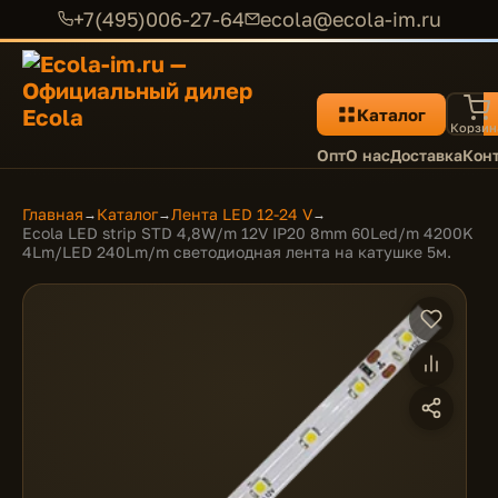
+7(495)006-27-64
ecola@ecola-im.ru
Каталог
Корзин
Опт
О нас
Доставка
Кон
Главная
Каталог
Лента LED 12-24 V
→
→
→
Ecola LED strip STD 4,8W/m 12V IP20 8mm 60Led/m 4200K
4Lm/LED 240Lm/m светодиодная лента на катушке 5м.