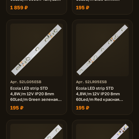
240Lm/m светодиодная
светодиодная лента на
1 859 ₽
195 ₽
лента на катушке 50м.
катушке 5м.
Арт. S2LG05ESB
Арт. S2LR05ESB
Ecola LED strip STD
Ecola LED strip STD
4,8W/m 12V IP20 8mm
4,8W/m 12V IP20 8mm
60Led/m Green зеленая
60Led/m Red красная
светодиодная лента на
светодиодная лента на
195 ₽
195 ₽
катушке 5м.
катушке 5м.