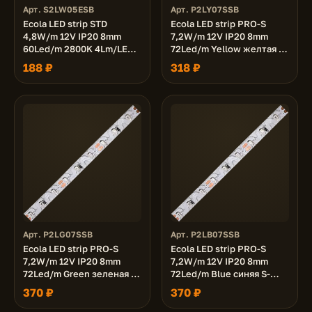
Арт. S2LW05ESB
Арт. P2LY07SSB
Ecola LED strip STD
Ecola LED strip PRO-S
4,8W/m 12V IP20 8mm
7,2W/m 12V IP20 8mm
60Led/m 2800K 4Lm/LED
72Led/m Yellow желтая S-
240Lm/m светодиодная
гибкая светодиодная
188 ₽
318 ₽
лента на катушке 5м.
лента на катушке 5м.
Арт. P2LG07SSB
Арт. P2LB07SSB
Ecola LED strip PRO-S
Ecola LED strip PRO-S
7,2W/m 12V IP20 8mm
7,2W/m 12V IP20 8mm
72Led/m Green зеленая S-
72Led/m Blue синяя S-
гибкая светодиодная
гибкая светодиодная
370 ₽
370 ₽
лента на катушке 5м.
лента на катушке 5м.