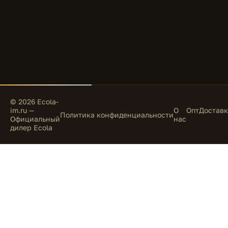
© 2026 Ecola-
im.ru —
О
Опт
Доставк
Политика конфиденциальности
Официальный
нас
дилер Ecola