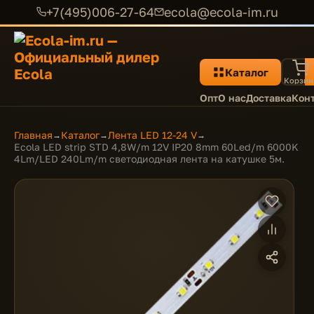
+7(495)006-27-64
ecola@ecola-im.ru
Каталог
Корзин
Опт
О нас
Доставка
Кон
Главная
Каталог
Лента LED 12-24 V
→
→
→
Ecola LED strip STD 4,8W/m 12V IP20 8mm 60Led/m 6000K
4Lm/LED 240Lm/m светодиодная лента на катушке 5м.