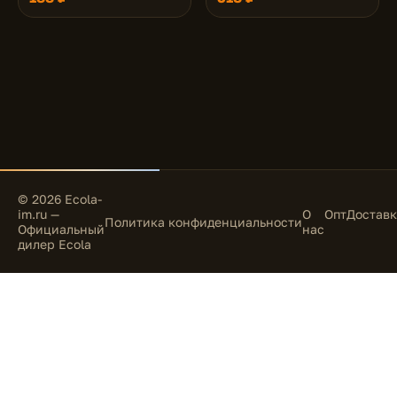
лента на катушке 5м.
лента на катушке 5м.
© 2026 Ecola-
im.ru —
О
Опт
Доставк
Политика конфиденциальности
Официальный
нас
дилер Ecola