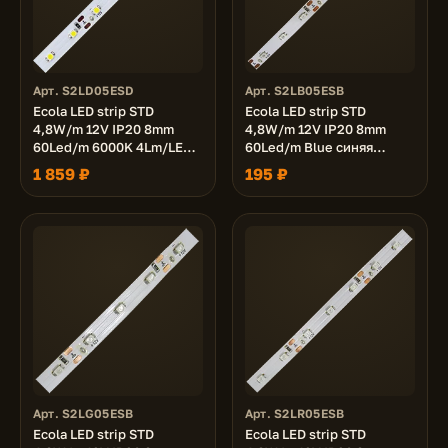
Арт. S2LD05ESD
Арт. S2LB05ESB
Ecola LED strip STD
Ecola LED strip STD
4,8W/m 12V IP20 8mm
4,8W/m 12V IP20 8mm
60Led/m 6000K 4Lm/LED
60Led/m Blue синяя
240Lm/m светодиодная
светодиодная лента на
1 859 ₽
195 ₽
лента на катушке 50м.
катушке 5м.
Арт. S2LG05ESB
Арт. S2LR05ESB
Ecola LED strip STD
Ecola LED strip STD