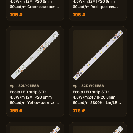
4,8W/m 12V IP20 8mm
4,8W/m 12V IP20 8mm
60Led/m Green зеленая
60Led/m Red красная
светодиодная лента на
светодиодная лента на
195 ₽
195 ₽
катушке 5м.
катушке 5м.
Арт. S2LY05ESB
Арт. S2DW05ESB
Ecola LED strip STD
Ecola LED strip STD
4,8W/m 12V IP20 8mm
4,8W/m 24V IP20 8mm
60Led/m Yellow желтая
60Led/m 2800K 4Lm/LED
светодиодная лента на
240Lm/m светодиодная
195 ₽
175 ₽
катушке 5м.
лента на катушке 5м.