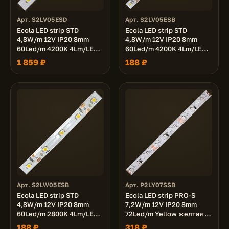
Арт. S2LV05ESD
Арт. S2LV05ESB
Ecola LED strip STD
Ecola LED strip STD
4,8W/m 12V IP20 8mm
4,8W/m 12V IP20 8mm
60Led/m 4200K 4Lm/LED
60Led/m 4200K 4Lm/LED
240Lm/m светодиодная
240Lm/m светодиодная
1 859 ₽
188 ₽
лента на катушке 50м.
лента на катушке 5м.
Арт. S2LW05ESB
Арт. P2LY07SSB
Ecola LED strip STD
Ecola LED strip PRO-S
4,8W/m 12V IP20 8mm
7,2W/m 12V IP20 8mm
60Led/m 2800K 4Lm/LED
72Led/m Yellow желтая S-
240Lm/m светодиодная
гибкая светодиодная
188 ₽
318 ₽