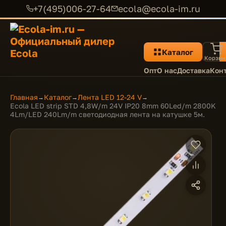
+7(495)006-27-64
ecola@ecola-im.ru
Каталог
Корзин
Опт
О нас
Доставка
Кон
Главная
Каталог
Лента LED 12-24 V
→
→
→
Ecola LED strip STD 4,8W/m 24V IP20 8mm 60Led/m 2800K
4Lm/LED 240Lm/m светодиодная лента на катушке 5м.