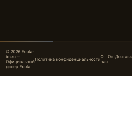
© 2026 Ecola-
im.ru —
О
Опт
Доставк
Политика конфиденциальности
Официальный
нас
дилер Ecola