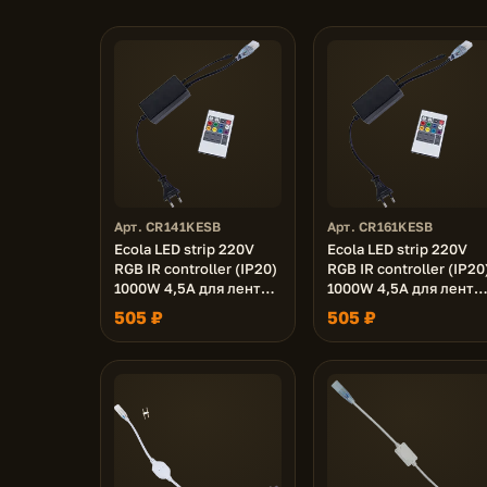
Арт. CR141KESB
Арт. CR161KESB
Ecola LED strip 220V
Ecola LED strip 220V
RGB IR controller (IP20)
RGB IR controller (IP20
1000W 4,5A для ленты
1000W 4,5A для ленты
220V 14x7 IP68 с
220V 16x8 IP68 с
505 ₽
505 ₽
инфракрасным
инфракрасным
пультом
пультом