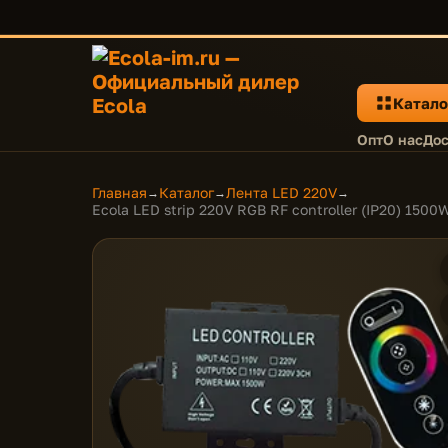
Катало
Опт
О нас
Дос
Главная
Каталог
Лента LED 220V
→
→
→
Ecola LED strip 220V RGB RF controller (IP20) 15