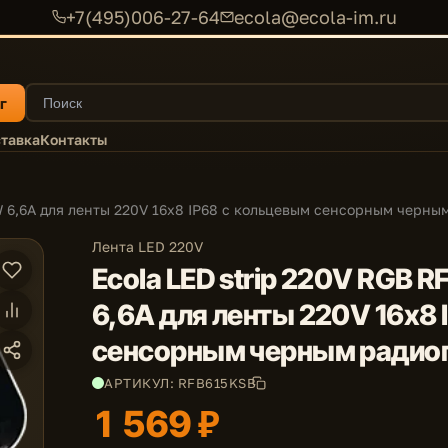
+7(495)006-27-64
ecola@ecola-im.ru
г
тавка
Контакты
00W 6,6A для ленты 220V 16x8 IP68 с кольцевым сенсорным черн
Лента LED 220V
Ecola LED strip 220V RGB RF
6,6A для ленты 220V 16x8
сенсорным черным радио
АРТИКУЛ: RFB615KSB
1 569 ₽