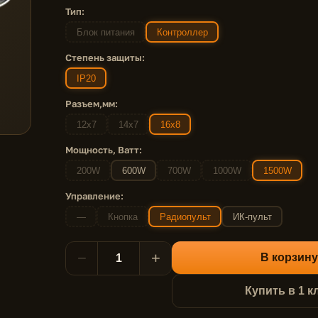
Тип:
Блок питания
Контроллер
Степень защиты:
IP20
Разъем,мм:
12x7
14x7
16x8
Мощность, Ватт:
200W
600W
700W
1000W
1500W
Управление:
—
Кнопка
Радиопульт
ИК-пульт
−
+
В корзину
Купить в 1 к