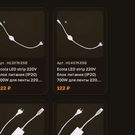
Арт. H1207KESB
Арт. H1407KESB
cola LED strip 220V
Ecola LED strip 220V
лок питания (IP20)
блок питания (IP20)
700W для ленты 220V
700W для ленты 220V
2x7 IP68 с кабелем,
14x7 IP68 с кабелем,
122 ₽
122 ₽
муфтой, разъемом и
муфтой, разъемом и
вилкой
вилкой