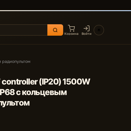
☀️
Корзина
Войти
ым радиопультом
 controller (IP20) 1500W
 IP68 с кольцевым
пультом