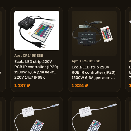
Арт. CR145KESB
Арт. CRS615ESB
Ecola LED strip 220V
RGB IR controller (IP20)
Ecola LED strip 220V
E
1500W 6,6A для ленты
)
RGB IR controller (IP20)
б
220V 14x7 IP68 с
1500W 6,6A для ленты
инфракрасным
220V 16x8 IP68 с
1
1 187 ₽
1 324 ₽
пультом
инфракрасным
пультом